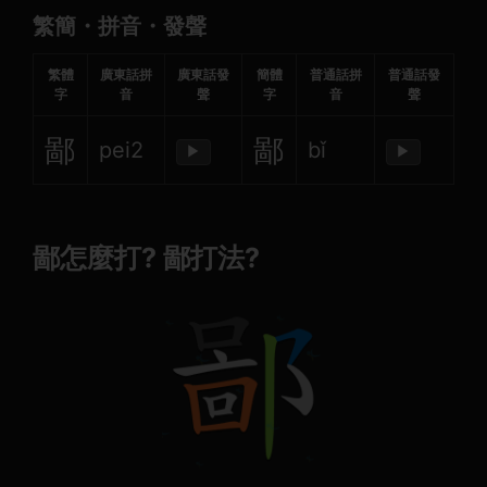
繁簡・拼音・發聲
繁體
廣東話拼
廣東話發
簡體
普通話拼
普通話發
字
音
聲
字
音
聲
鄙
鄙
pei2
bǐ
▶
▶
鄙怎麼打? 鄙打法?