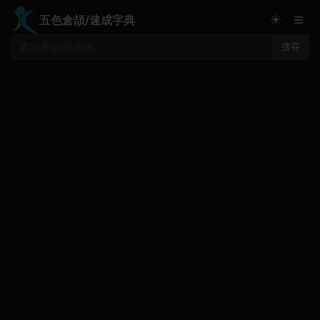
≡
☀
五色倉頡/速成字典
搜尋