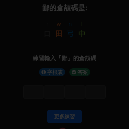
鄙的倉頡碼是:
r
w
n
l
口
田
弓
中
練習輸入「鄙」的倉頡碼
字根表
答案
更多練習