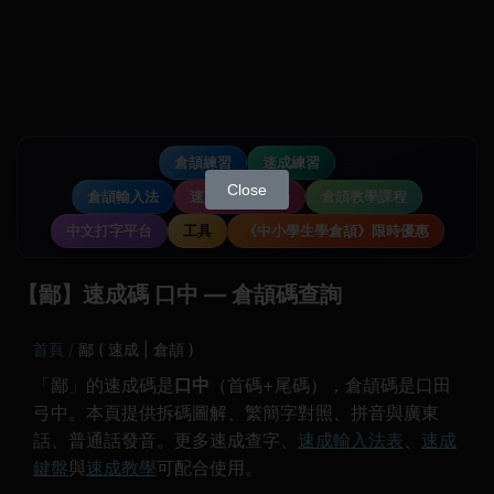
倉頡練習
速成練習
Close
倉頡輸入法
速成輸入法教學
倉頡教學課程
中文打字平台
工具
《中小學生學倉頡》限時優惠
【鄙】速成碼 口中 — 倉頡碼查詢
首頁
鄙 ( 速成 | 倉頡 )
「鄙」的速成碼是
口中
（首碼+尾碼），倉頡碼是口田
弓中。本頁提供拆碼圖解、繁簡字對照、拼音與廣東
話、普通話發音。更多速成查字、
速成輸入法表
、
速成
鍵盤
與
速成教學
可配合使用。