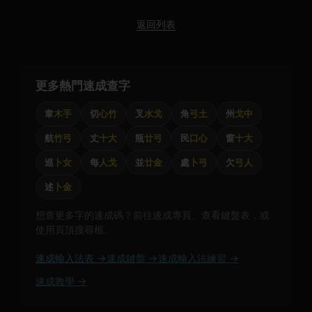
返回列表
更多熱門速成查字
韋
木手
切
心竹
叉
水戈
角
弓土
州
戈中
航
竹弓
丈
十大
瓶
廿弓
民
口心
窗
十大
巡
卜女
每
人戈
並
廿金
處
卜弓
欠
弓人
述
卜金
想查更多字的速成碼？前往速成專頁、查看鍵盤表，或
使用頁頂搜尋框。
速成輸入法表 →
速成鍵盤 →
速成輸入法練習 →
速成教學 →