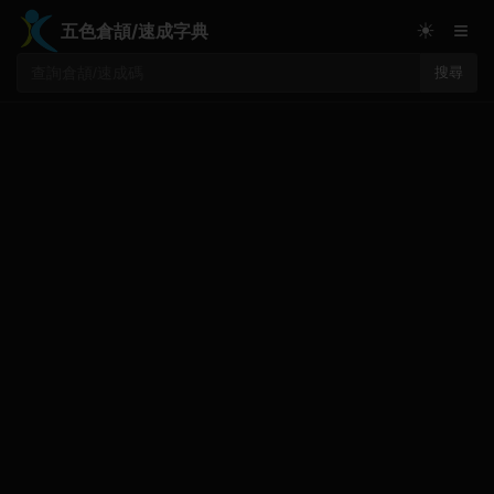
≡
☀
五色倉頡/速成字典
搜尋