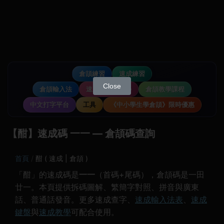
倉頡練習
速成練習
Close
倉頡輸入法
速成輸入法教學
倉頡教學課程
中文打字平台
工具
《中小學生學倉頡》限時優惠
【酣】速成碼 一一 — 倉頡碼查詢
首頁
酣 ( 速成 | 倉頡 )
「酣」的速成碼是
一一
（首碼+尾碼），倉頡碼是一田
廿一。本頁提供拆碼圖解、繁簡字對照、拼音與廣東
話、普通話發音。更多速成查字、
速成輸入法表
、
速成
鍵盤
與
速成教學
可配合使用。