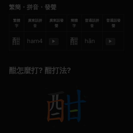
繁簡・拼音・發聲
繁體
廣東話拼
廣東話發
簡體
普通話拼
普通話發
字
音
聲
字
音
聲
酣
酣
ham4
hān
▶
▶
酣怎麼打? 酣打法?