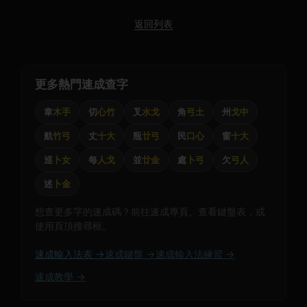
返回列表
更多熱門速成查字
韋
木手
切
心竹
叉
水戈
角
弓土
州
戈中
航
竹弓
丈
十大
瓶
廿弓
民
口心
窗
十大
巡
卜女
每
人戈
並
廿金
處
卜弓
欠
弓人
述
卜金
想查更多字的速成碼？前往速成專頁、查看鍵盤表，或
使用頁頂搜尋框。
速成輸入法表 →
速成鍵盤 →
速成輸入法練習 →
速成教學 →