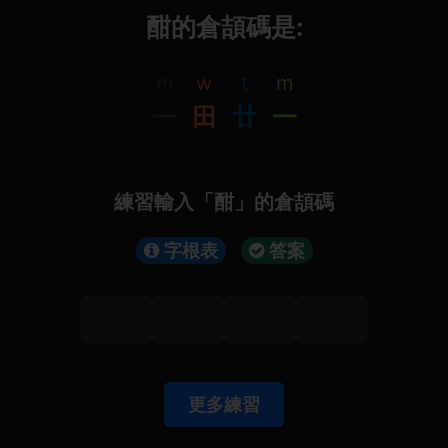
酣的倉頡碼是:
m
w
t
m
一
田
廿
一
練習輸入「酣」的倉頡碼
字根表
答案
更多練習