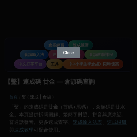
倉頡練習
速成練習
Close
倉頡輸入法
速成輸入法教學
倉頡教學課程
中文打字平台
工具
《中小學生學倉頡》限時優惠
【鑿】速成碼 廿金 — 倉頡碼查詢
首頁
鑿 ( 速成 | 倉頡 )
「鑿」的速成碼是
廿金
（首碼+尾碼），倉頡碼是廿水
金。本頁提供拆碼圖解、繁簡字對照、拼音與廣東話、
普通話發音。更多速成查字、
速成輸入法表
、
速成鍵盤
與
速成教學
可配合使用。