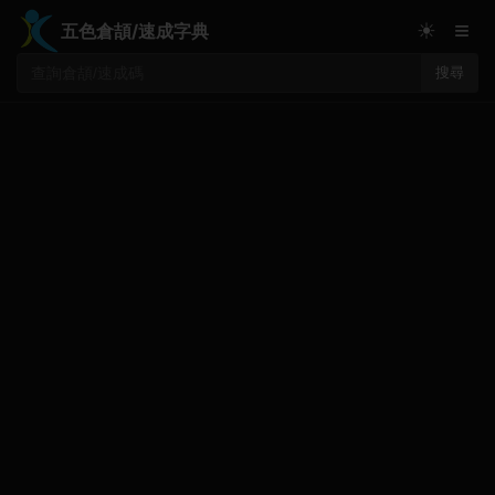
≡
☀
五色倉頡/速成字典
搜尋