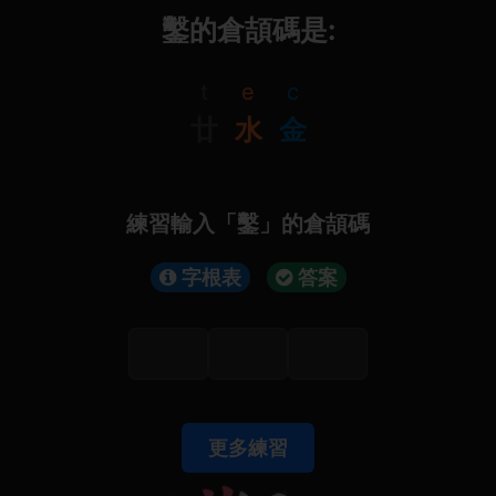
鑿的倉頡碼是:
t
e
c
廿
水
金
練習輸入「鑿」的倉頡碼
字根表
答案
更多練習