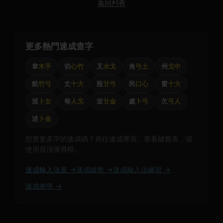
返回列表
更多熱門速成查字
韋
木手
切
心竹
叉
水戈
角
弓土
州
戈中
航
竹弓
丈
十大
瓶
廿弓
民
口心
窗
十大
巡
卜女
每
人戈
並
廿金
處
卜弓
欠
弓人
述
卜金
想查更多字的速成碼？前往速成專頁、查看鍵盤表，或
使用頁頂搜尋框。
速成輸入法表 →
速成鍵盤 →
速成輸入法練習 →
速成教學 →