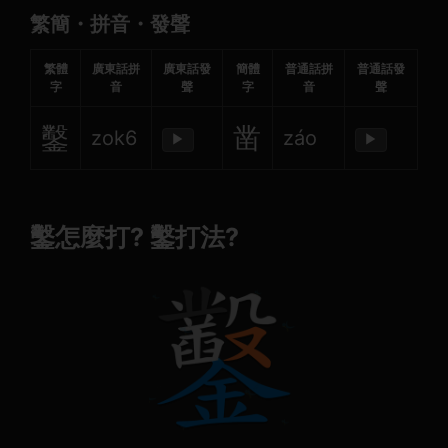
繁簡・拼音・發聲
繁體
廣東話拼
廣東話發
簡體
普通話拼
普通話發
字
音
聲
字
音
聲
鑿
凿
zok6
záo
▶
▶
鑿怎麼打? 鑿打法?