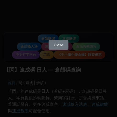
倉頡練習
速成練習
Close
倉頡輸入法
速成輸入法教學
倉頡教學課程
中文打字平台
工具
《中小學生學倉頡》限時優惠
【閃】速成碼 日人 — 倉頡碼查詢
首頁
閃 ( 速成 | 倉頡 )
「閃」的速成碼是
日人
（首碼+尾碼），倉頡碼是日弓
人。本頁提供拆碼圖解、繁簡字對照、拼音與廣東話、
普通話發音。更多速成查字、
速成輸入法表
、
速成鍵盤
與
速成教學
可配合使用。