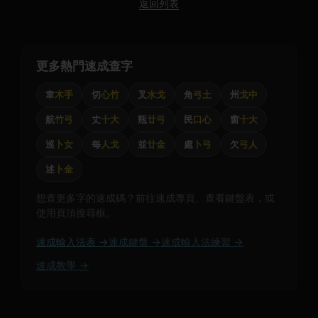
返回列表
更多熱門速成查字
韋
木手
切
心竹
叉
水戈
角
弓土
州
戈中
航
竹弓
丈
十大
瓶
廿弓
民
口心
窗
十大
巡
卜女
每
人戈
並
廿金
處
卜弓
欠
弓人
述
卜金
想查更多字的速成碼？前往速成專頁、查看鍵盤表，或
使用頁頂搜尋框。
速成輸入法表 →
速成鍵盤 →
速成輸入法練習 →
速成教學 →