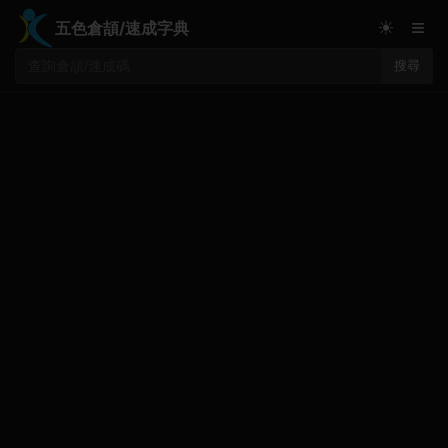
≡
☀
五色倉頡/速成字典
搜尋