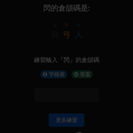
閃的倉頡碼是:
a
n
o
日
弓
人
練習輸入「閃」的倉頡碼
字根表
答案
更多練習