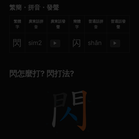
繁簡・拼音・發聲
繁體
廣東話拼
廣東話發
簡體
普通話拼
普通話發
字
音
聲
字
音
聲
閃
闪
sim2
shǎn
▶
▶
閃怎麼打? 閃打法?