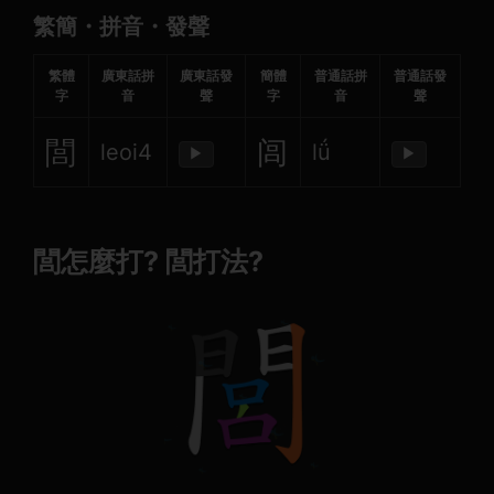
繁簡・拼音・發聲
繁體
廣東話拼
廣東話發
簡體
普通話拼
普通話發
字
音
聲
字
音
聲
閭
闾
leoi4
lǘ
▶
▶
閭怎麼打? 閭打法?