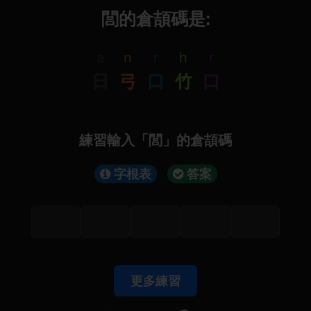
閭的倉頡碼是:
a
n
r
h
r
日
弓
口
竹
口
練習輸入「閭」的倉頡碼
字根表
答案
更多練習