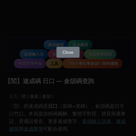
倉頡練習
速成練習
Close
倉頡輸入法
速成輸入法教學
倉頡教學課程
中文打字平台
工具
《中小學生學倉頡》限時優惠
【閭】速成碼 日口 — 倉頡碼查詢
首頁
閭 ( 速成 | 倉頡 )
「閭」的速成碼是
日口
（首碼+尾碼），倉頡碼是日弓
口竹口。本頁提供拆碼圖解、繁簡字對照、拼音與廣東
話、普通話發音。更多速成查字、
速成輸入法表
、
速成
鍵盤
與
速成教學
可配合使用。