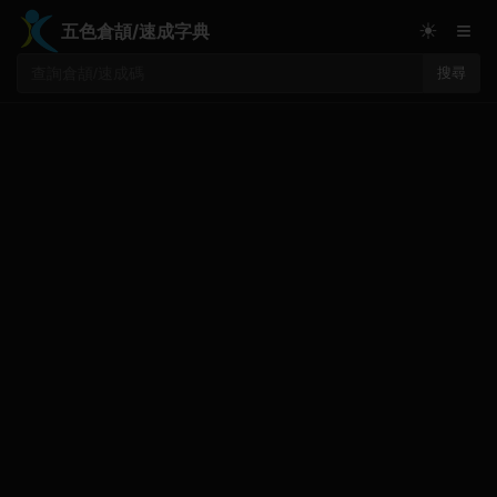
≡
☀
五色倉頡/速成字典
搜尋