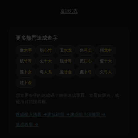
返回列表
更多熱門速成查字
韋
木手
切
心竹
叉
水戈
角
弓土
州
戈中
航
竹弓
丈
十大
瓶
廿弓
民
口心
窗
十大
巡
卜女
每
人戈
並
廿金
處
卜弓
欠
弓人
述
卜金
想查更多字的速成碼？前往速成專頁、查看鍵盤表，或
使用頁頂搜尋框。
速成輸入法表 →
速成鍵盤 →
速成輸入法練習 →
速成教學 →