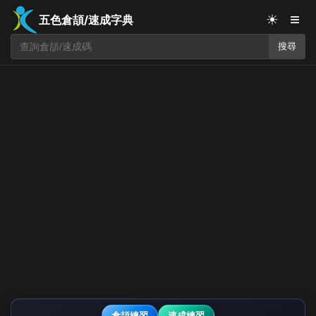
≡
☀
五色倉頡/速成字典
搜尋
倉頡練習
速成練習