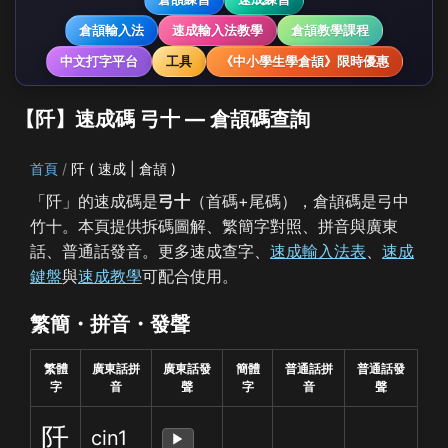
倉頡輸入法
速成輸入法教學
倉頡教學課程
中文打字平台
工具
《中小學生學倉頡》限時優惠
【阡】速成碼 弓十 — 倉頡碼查詢
首頁
阡 ( 速成 | 倉頡 )
「阡」的速成碼是
弓十
（首碼+尾碼），倉頡碼是弓中
竹十。本頁提供拆碼圖解、繁簡字對照、拼音與廣東
話、普通話發音。更多速成查字、
速成輸入法表
、
速成
鍵盤
與
速成教學
可配合使用。
繁簡・拼音・發聲
繁體
廣東話拼
廣東話發
簡體
普通話拼
普通話發
字
音
聲
字
音
聲
阡
cin1
▶