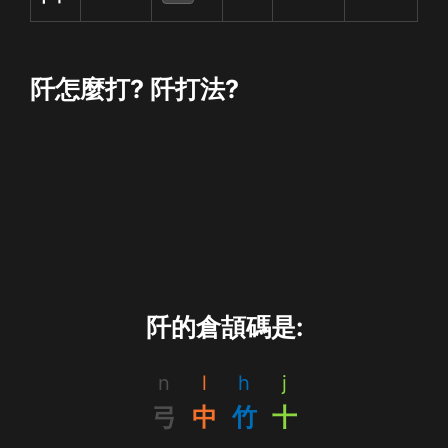
阡怎麼打? 阡打法?
阡的倉頡碼是:
n
l
h
j
弓
中
竹
十