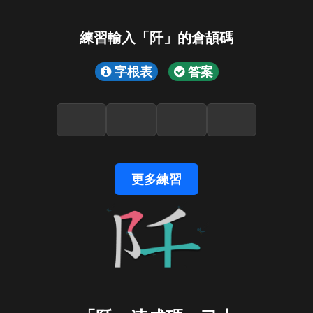
練習輸入「阡」的倉頡碼
字根表
答案
更多練習