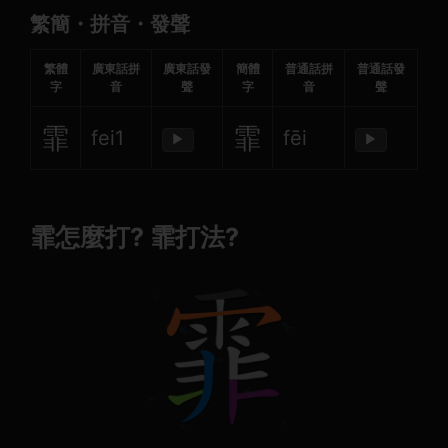
繁簡・拼音・發聲
繁體
廣東話拼
廣東話發
簡體
普通話拼
普通話發
字
音
聲
字
音
聲
霏
霏
fei1
fēi
▶
▶
霏怎麼打? 霏打法?