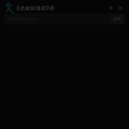
≡
☀
五色倉頡/速成字典
搜尋