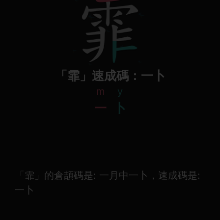
「霏」速成碼：一卜
m
y
一
卜
「霏」的倉頡碼是: 一月中一卜，速成碼是:
一卜