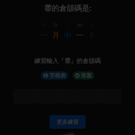
霏的倉頡碼是:
m
b
l
m
y
一
月
中
一
卜
練習輸入「霏」的倉頡碼
字根表
答案
更多練習