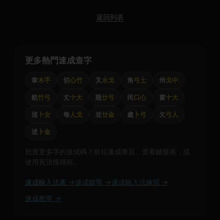
返回列表
更多熱門速成查字
韋
木手
切
心竹
叉
水戈
角
弓土
州
戈中
航
竹弓
丈
十大
瓶
廿弓
民
口心
窗
十大
巡
卜女
每
人戈
並
廿金
處
卜弓
欠
弓人
述
卜金
想查更多字的速成碼？前往速成專頁、查看鍵盤表，或
使用頁頂搜尋框。
速成輸入法表 →
速成鍵盤 →
速成輸入法練習 →
速成教學 →