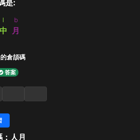
碼是:
l
b
中
月
」的倉頡碼
答案
習
碼：人月