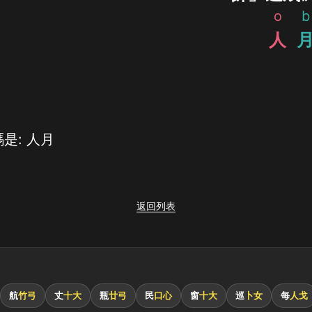
o
b
人
是: 人月
返回列表
航
竹弓
丈
十大
瓶
廿弓
民
口心
窗
十大
巡
卜女
每
人戈