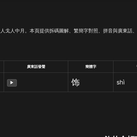
是人戈人中月。本頁提供拆碼圖解、繁簡字對照、拼音與廣東話
廣東話發聲
簡體字
饰
shì
▶