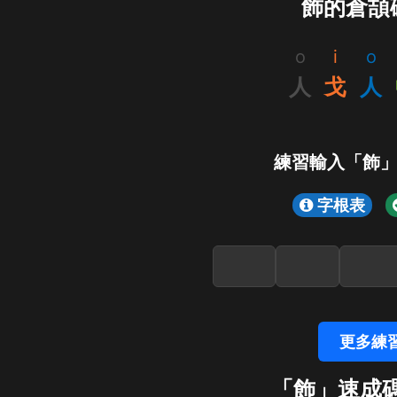
飾的倉頡
o
i
o
人
戈
人
練習輸入「飾
字根表
更多練
「飾」速成