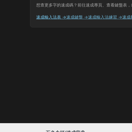
想查更多字的速成碼？前往速成專頁、查看鍵盤表，
速成輸入法表 →
速成鍵盤 →
速成輸入法練習 →
速成