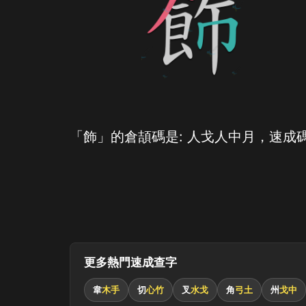
「飾」的倉頡碼是: 人戈人中月，速成碼
更多熱門速成查字
韋
木手
切
心竹
叉
水戈
角
弓土
州
戈中