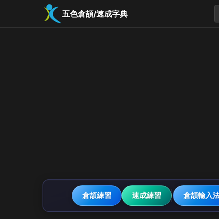
五色倉頡/速成字典
倉頡練習
速成練習
倉頡輸入