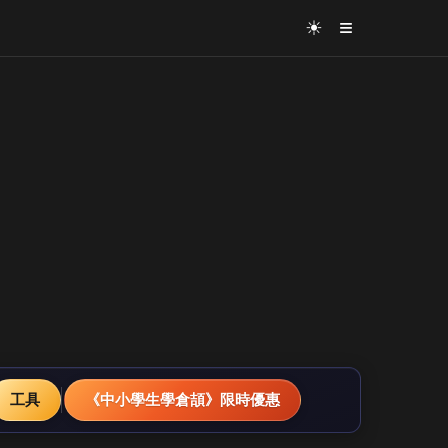
≡
☀
工具
《中小學生學倉頡》限時優惠