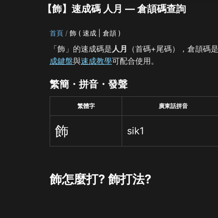
【飾】速成碼 人月 — 倉頡碼查詢
首頁
飾 ( 速成 | 倉頡 )
「飾」的速成碼是
人月
（首碼+尾碼），倉頡碼
成鍵盤
與
速成教學
可配合使用。
繁簡・拼音・發聲
繁體字
廣東話拼音
飾
sik1
飾怎麼打? 飾打法?