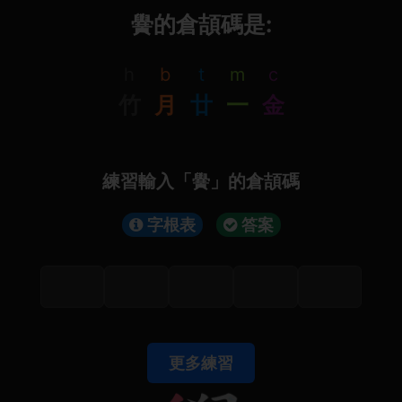
黌的倉頡碼是:
h
b
t
m
c
竹
月
廿
一
金
練習輸入「黌」的倉頡碼
字根表
答案
更多練習