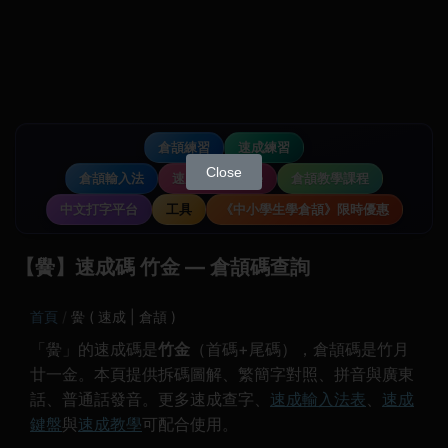
倉頡練習
速成練習
Close
倉頡輸入法
速成輸入法教學
倉頡教學課程
中文打字平台
工具
《中小學生學倉頡》限時優惠
【黌】速成碼 竹金 — 倉頡碼查詢
首頁
黌 ( 速成 | 倉頡 )
「黌」的速成碼是
竹金
（首碼+尾碼），倉頡碼是竹月
廿一金。本頁提供拆碼圖解、繁簡字對照、拼音與廣東
話、普通話發音。更多速成查字、
速成輸入法表
、
速成
鍵盤
與
速成教學
可配合使用。