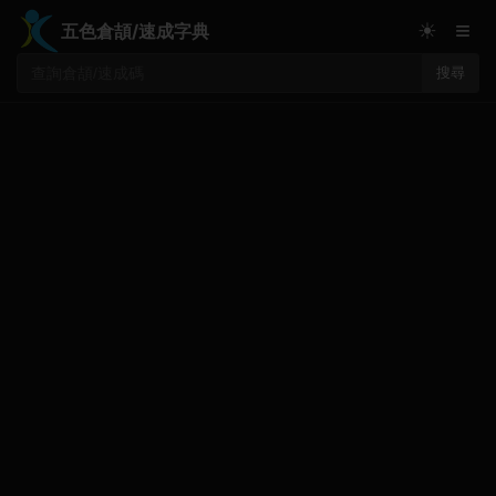
≡
☀
五色倉頡/速成字典
搜尋