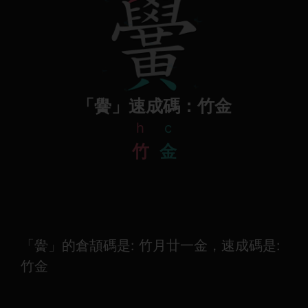
「黌」速成碼：竹金
h
c
竹
金
「黌」的倉頡碼是: 竹月廿一金，速成碼是:
竹金