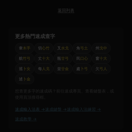
返回列表
更多熱門速成查字
韋
木手
切
心竹
叉
水戈
角
弓土
州
戈中
航
竹弓
丈
十大
瓶
廿弓
民
口心
窗
十大
巡
卜女
每
人戈
並
廿金
處
卜弓
欠
弓人
述
卜金
想查更多字的速成碼？前往速成專頁、查看鍵盤表，或
使用頁頂搜尋框。
速成輸入法表 →
速成鍵盤 →
速成輸入法練習 →
速成教學 →