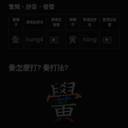
繁簡・拼音・發聲
繁體
廣東話
簡體
普通話拼
普通話發
廣東話拼音
字
發聲
字
音
聲
黌
黉
hung4
hóng
▶
▶
黌怎麼打? 黌打法?