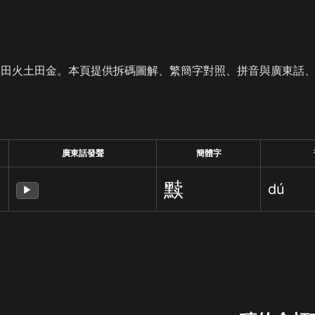
是田火土田金。本頁提供拆碼圖解、繁簡字對照、拼音與廣東話
廣東話發聲
簡體字
黩
dú
▶