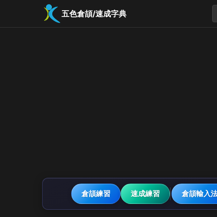
五色倉頡/速成字典
倉頡練習
速成練習
倉頡輸入