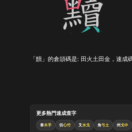
「黷」的倉頡碼是: 田火土田金，速成碼
更多熱門速成查字
韋
木手
切
心竹
叉
水戈
角
弓土
州
戈中