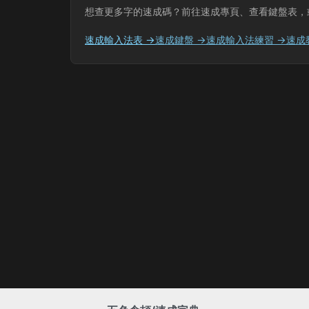
想查更多字的速成碼？前往速成專頁、查看鍵盤表，
速成輸入法表 →
速成鍵盤 →
速成輸入法練習 →
速成