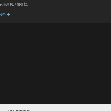
或使用頁頂搜尋框。
教學 →