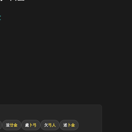
金
並
廿金
處
卜弓
欠
弓人
述
卜金