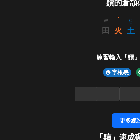
黷的倉頡
w
f
g
田
火
土
練習輸入「黷
字根表
更多練
「黷」速成