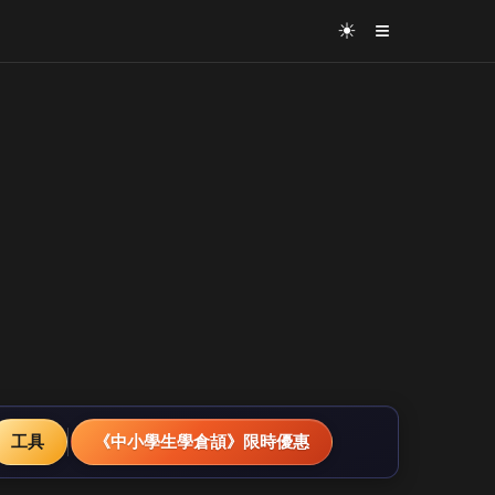
≡
☀
工具
《中小學生學倉頡》限時優惠