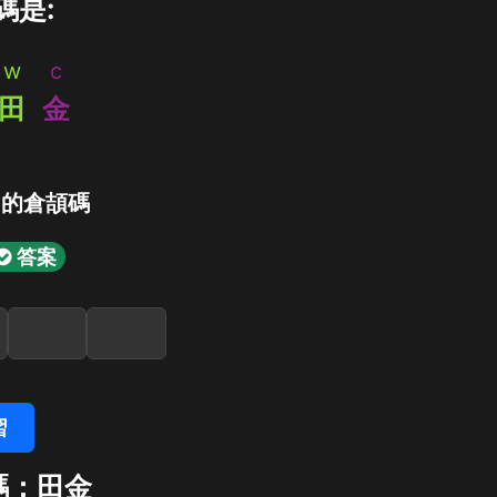
碼是:
w
c
田
金
」的倉頡碼
答案
習
碼：田金