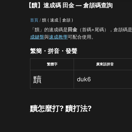
【黷】速成碼 田金 — 倉頡碼查詢
首頁
黷 ( 速成 | 倉頡 )
「黷」的速成碼是
田金
（首碼+尾碼），倉頡碼
成鍵盤
與
速成教學
可配合使用。
繁簡・拼音・發聲
繁體字
廣東話拼音
黷
duk6
黷怎麼打? 黷打法?