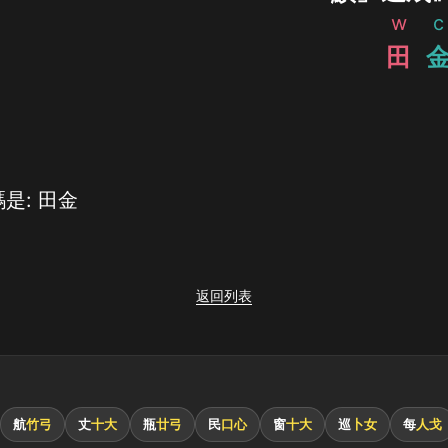
w
c
田
是: 田金
返回列表
航
竹弓
丈
十大
瓶
廿弓
民
口心
窗
十大
巡
卜女
每
人戈