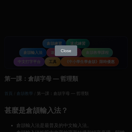
倉頡練習
速成練習
Close
倉頡輸入法
速成輸入法教學
倉頡教學課程
中文打字平台
工具
《中小學生學倉頡》限時優惠
第一課：倉頡字母 — 哲理類
首頁
倉頡教學
第一課：倉頡字母 — 哲理類
甚麼是倉頡輸入法？
倉頡輸入法是最普及的中文輸入法。