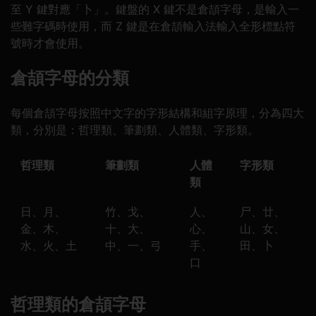
至 Y 鍵對應「卜」。鍵盤的 X 鍵不是倉頡字母，是輸入一
些難字碼時使用，而 Z 鍵是在倉頡輸入法輸入全形標點符
號時才會使用。
倉頡字母的分類
每個倉頡字母按照中文字的字形結構和組字原理，分為四大
類，分別是：哲理類、筆劃類、人體類、字形類。
哲理類
筆劃類
人體
字形類
類
日、月、
竹、戈、
人、
尸、廿、
金、木、
十、大、
心、
山、女、
水、火、土
中、一、弓
手、
田、卜
口
哲理類的倉頡字母