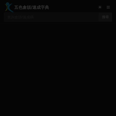
≡
☀
五色倉頡/速成字典
搜尋