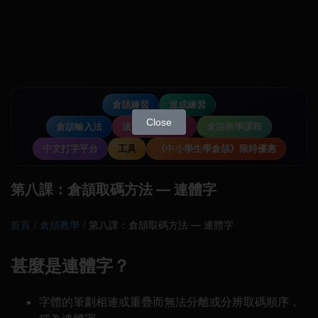
倉頡練習
速成練習
Close
倉頡輸入法
速成輸入法教學
倉頡教學課程
中文打字平台
工具
《中小學生學倉頡》限時優惠
第八課：倉頡取碼方法 — 連體字
首頁
倉頡教學
第八課：倉頡取碼方法 — 連體字
甚麼是連體字？
字體的筆劃相連或重疊而無法分離或分辨取碼順序，