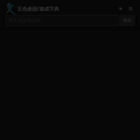
≡
☀
五色倉頡/速成字典
搜尋