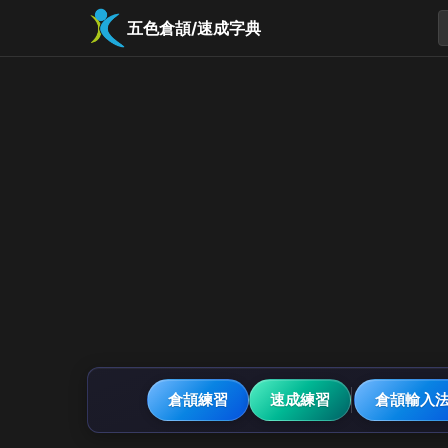
五色倉頡/速成字典
倉頡練習
速成練習
倉頡輸入