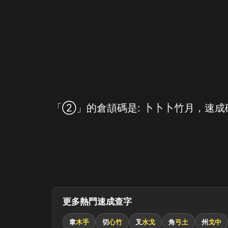
「②」的倉頡碼是: 卜卜卜竹月，速成碼
更多熱門速成查字
韋
木手
切
心竹
叉
水戈
角
弓土
州
戈中