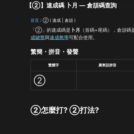
【②】速成碼 卜月 — 倉頡碼查詢
首頁
② ( 速成 | 倉頡 )
「②」的速成碼是
卜月
（首碼+尾碼），倉頡碼
成鍵盤
與
速成教學
可配合使用。
繁簡・拼音・發聲
繁體字
廣東話拼音
②
②怎麼打? ②打法?