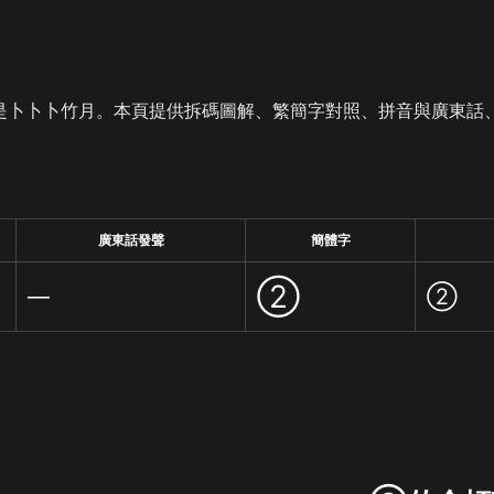
是卜卜卜竹月。本頁提供拆碼圖解、繁簡字對照、拼音與廣東話
廣東話發聲
簡體字
②
—
②