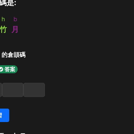
碼是:
h
b
竹
月
」的倉頡碼
答案
習