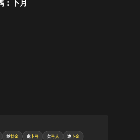
碼：卜月
月
並
廿金
處
卜弓
欠
弓人
述
卜金