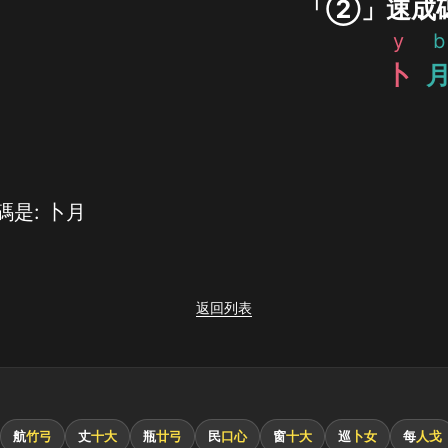
「②」速成
y
b
卜
是: 卜月
返回列表
航
竹弓
丈
十大
瓶
廿弓
民
口心
窗
十大
巡
卜女
每
人戈