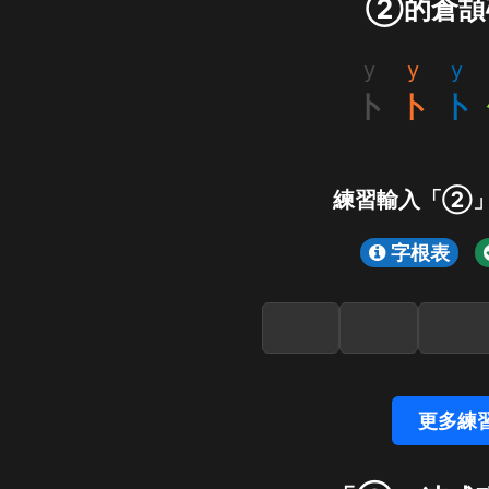
②的倉頡
y
y
y
卜
卜
卜
練習輸入「②
字根表
更多練