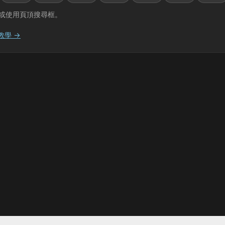
或使用頁頂搜尋框。
教學 →