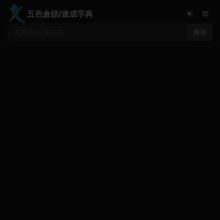
≡
☀
五色倉頡/速成字典
搜尋