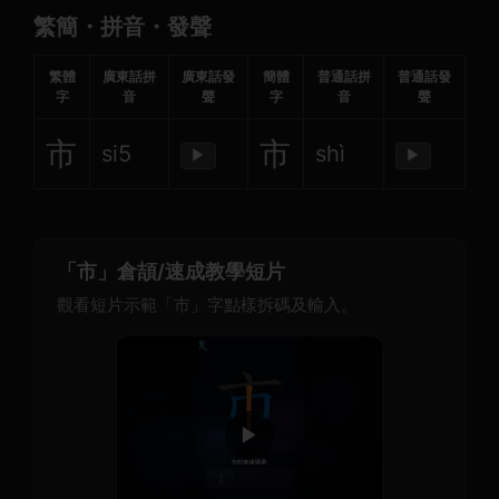
繁簡・拼音・發聲
繁體
廣東話拼
廣東話發
簡體
普通話拼
普通話發
字
音
聲
字
音
聲
市
市
si5
shì
▶
▶
「市」倉頡/速成教學短片
觀看短片示範「市」字點樣拆碼及輸入。
▶