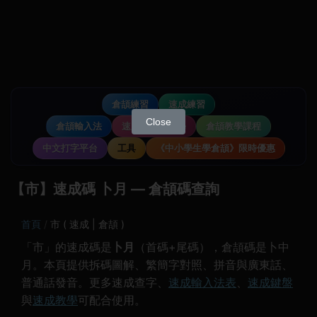
倉頡練習
速成練習
Close
倉頡輸入法
速成輸入法教學
倉頡教學課程
中文打字平台
工具
《中小學生學倉頡》限時優惠
【市】速成碼 卜月 — 倉頡碼查詢
首頁
市 ( 速成 | 倉頡 )
「市」的速成碼是
卜月
（首碼+尾碼），倉頡碼是卜中
月。本頁提供拆碼圖解、繁簡字對照、拼音與廣東話、
普通話發音。更多速成查字、
速成輸入法表
、
速成鍵盤
與
速成教學
可配合使用。