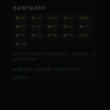
更多熱門速成查字
韋
木手
切
心竹
叉
水戈
角
弓土
州
戈中
航
竹弓
丈
十大
瓶
廿弓
民
口心
窗
十大
巡
卜女
每
人戈
並
廿金
處
卜弓
欠
弓人
述
卜金
想查更多字的速成碼？前往速成專頁、查看鍵盤表，或
使用頁頂搜尋框。
速成輸入法表 →
速成鍵盤 →
速成輸入法練習 →
速成教學 →