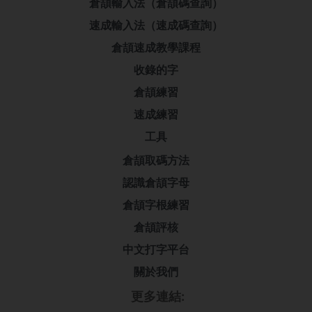
倉頡輸入法（倉頡碼查詢）
速成輸入法（速成碼查詢）
倉頡速成教學課程
收錄的字
倉頡練習
速成練習
工具
倉頡取碼方法
認識倉頡字母
倉頡字根練習
倉頡評核
中文打字平台
關於我們
更多連結: