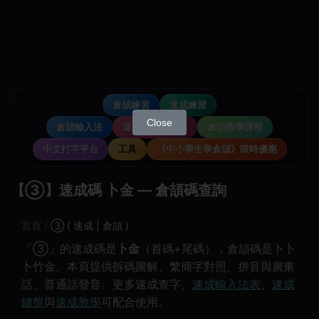
倉頡練習
速成練習
Close
倉頡輸入法
速成輸入法教學
倉頡教學課程
中文打字平台
工具
《中小學生學倉頡》限時優惠
【③】速成碼 卜金 — 倉頡碼查詢
首頁
③ ( 速成 | 倉頡 )
「③」的速成碼是
卜金
（首碼+尾碼），倉頡碼是卜卜
卜竹金。本頁提供拆碼圖解、繁簡字對照、拼音與廣東
話、普通話發音。更多速成查字、
速成輸入法表
、
速成
鍵盤
與
速成教學
可配合使用。