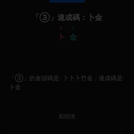
「③」速成碼：卜金
y
c
卜
金
「③」的倉頡碼是: 卜卜卜竹金，速成碼是:
卜金
返回列表