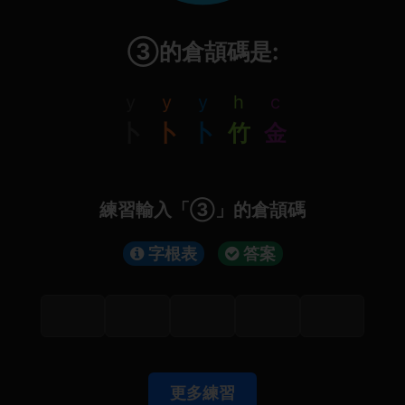
③的倉頡碼是:
y
y
y
h
c
卜
卜
卜
竹
金
練習輸入「③」的倉頡碼
字根表
答案
更多練習