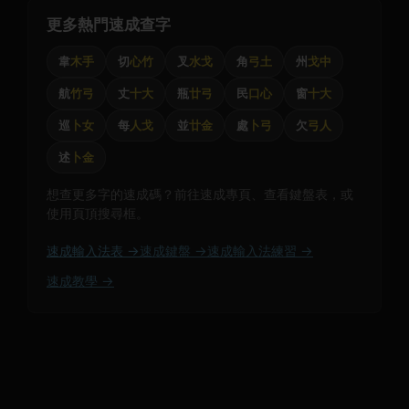
更多熱門速成查字
韋
木手
切
心竹
叉
水戈
角
弓土
州
戈中
航
竹弓
丈
十大
瓶
廿弓
民
口心
窗
十大
巡
卜女
每
人戈
並
廿金
處
卜弓
欠
弓人
述
卜金
想查更多字的速成碼？前往速成專頁、查看鍵盤表，或
使用頁頂搜尋框。
速成輸入法表 →
速成鍵盤 →
速成輸入法練習 →
速成教學 →