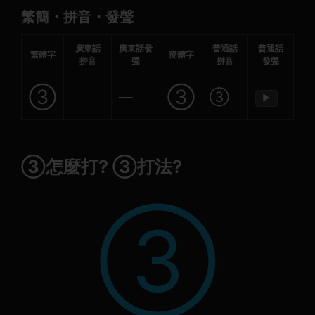
繁簡・拼音・發聲
廣東話
廣東話發
普通話
普通話
繁體字
簡體字
拼音
聲
拼音
發聲
③
③
—
③
▶
③怎麼打? ③打法?
③