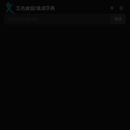
≡
☀
五色倉頡/速成字典
搜尋