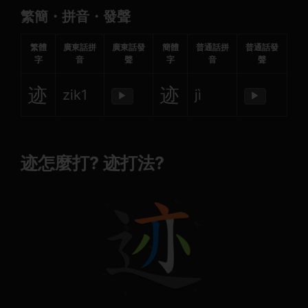
繁簡・拼音・發聲
繁體
廣東話拼
廣東話發
簡體
普通話拼
普通話發
字
音
聲
字
音
聲
迹
迹
zik1
jì
▶
▶
迹怎麼打? 迹打法?