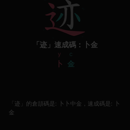
「迹」速成碼：卜金
y
c
卜
金
「迹」的倉頡碼是: 卜卜中金，速成碼是: 卜
金