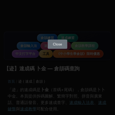
倉頡練習
速成練習
Close
倉頡輸入法
速成輸入法教學
倉頡教學課程
中文打字平台
工具
《中小學生學倉頡》限時優惠
【迹】速成碼 卜金 — 倉頡碼查詢
首頁
迹 ( 速成 | 倉頡 )
「迹」的速成碼是
卜金
（首碼+尾碼），倉頡碼是卜卜
中金。本頁提供拆碼圖解、繁簡字對照、拼音與廣東
話、普通話發音。更多速成查字、
速成輸入法表
、
速成
鍵盤
與
速成教學
可配合使用。