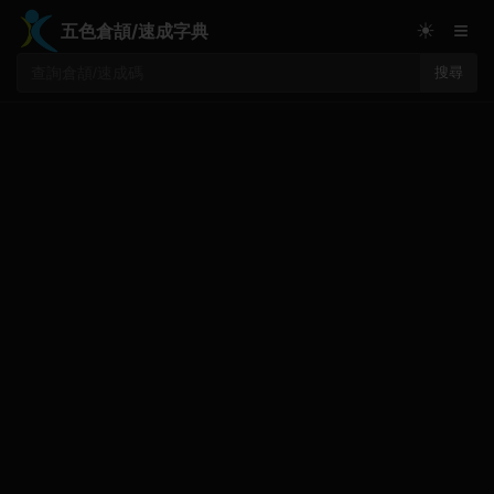
≡
☀
五色倉頡/速成字典
搜尋