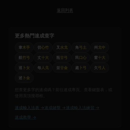
返回列表
更多熱門速成查字
韋
木手
切
心竹
叉
水戈
角
弓土
州
戈中
航
竹弓
丈
十大
瓶
廿弓
民
口心
窗
十大
巡
卜女
每
人戈
並
廿金
處
卜弓
欠
弓人
述
卜金
想查更多字的速成碼？前往速成專頁、查看鍵盤表，或
使用頁頂搜尋框。
速成輸入法表 →
速成鍵盤 →
速成輸入法練習 →
速成教學 →