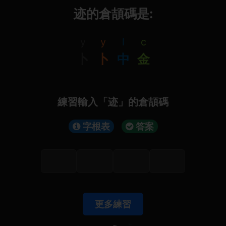
迹的倉頡碼是:
y
y
l
c
卜
卜
中
金
練習輸入「迹」的倉頡碼
字根表
答案
更多練習