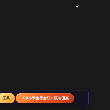
≡
☀
工具
《中小學生學倉頡》限時優惠