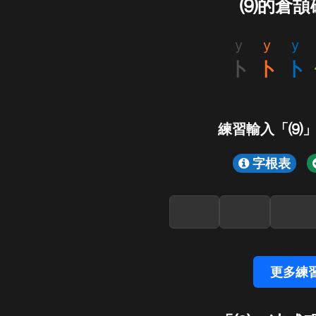
⑼的倉頡
y
y
y
卜
卜
卜
練習輸入「⑼
字根表
更多練