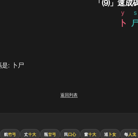
「⑼」速成
y
s
卜
是: 卜尸
返回列表
航
竹弓
丈
十大
瓶
廿弓
民
口心
窗
十大
巡
卜女
每
人戈