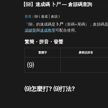
【⑼】速成碼 卜尸 — 倉頡碼查詢
首頁
⑼ ( 速成 | 倉頡 )
「⑼」的速成碼是
卜尸
（首碼+尾碼），倉頡碼
成鍵盤
與
速成教學
可配合使用。
繁簡・拼音・發聲
繁體字
廣東話拼音
⑼
⑼怎麼打? ⑼打法?