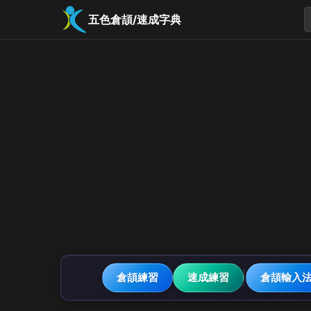
五色倉頡/速成字典
倉頡練習
速成練習
倉頡輸入