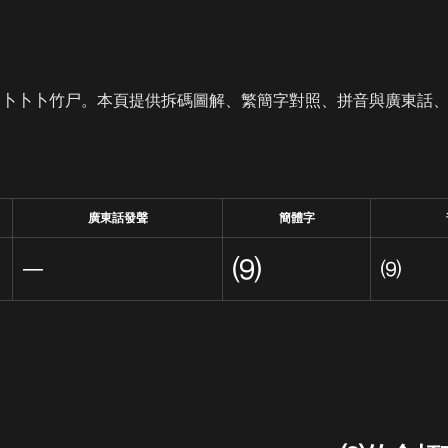
是卜卜卜竹尸。本頁提供拆碼圖解、繁簡字對照、拼音與廣東話
廣東話發聲
簡體字
⑼
—
⑼