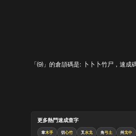
「⑼」的倉頡碼是: 卜卜卜竹尸，速成碼
更多熱門速成查字
韋
木手
切
心竹
叉
水戈
角
弓土
州
戈中