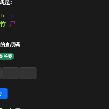
碼是:
h
s
竹
尸
」的倉頡碼
答案
習