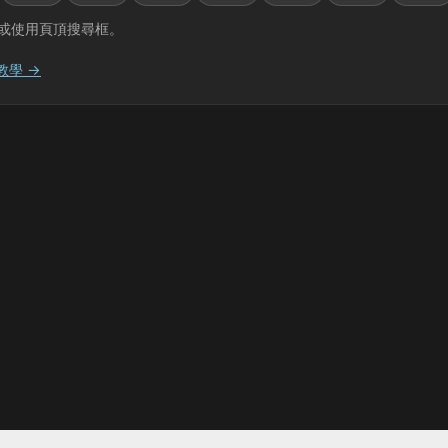
或使用頁頂搜尋框。
教學 →