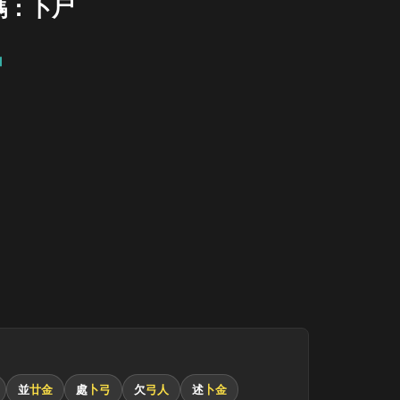
碼：卜尸
尸
並
廿金
處
卜弓
欠
弓人
述
卜金