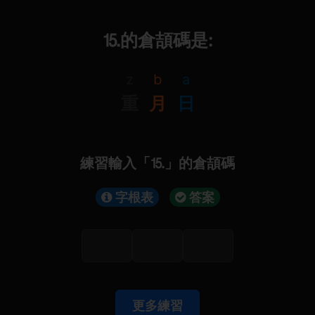
⒖的倉頡碼是:
z
b
a
重
月
日
練習輸入「⒖」的倉頡碼
字根表
答案
更多練習