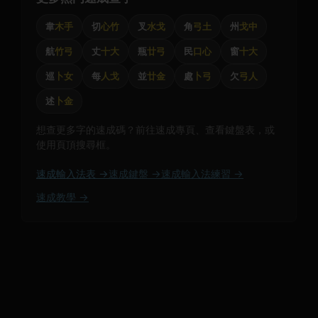
韋
木手
切
心竹
叉
水戈
角
弓土
州
戈中
航
竹弓
丈
十大
瓶
廿弓
民
口心
窗
十大
巡
卜女
每
人戈
並
廿金
處
卜弓
欠
弓人
述
卜金
想查更多字的速成碼？前往速成專頁、查看鍵盤表，或
使用頁頂搜尋框。
速成輸入法表 →
速成鍵盤 →
速成輸入法練習 →
速成教學 →