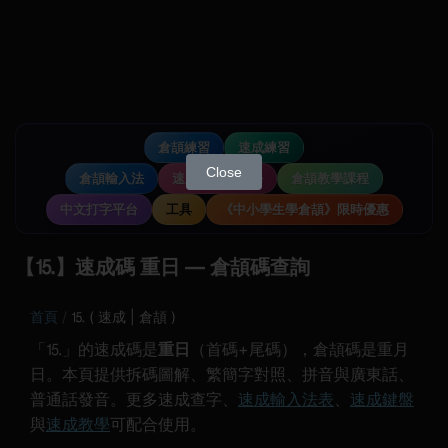
倉頡練習
速成練習
Close
倉頡輸入法
速成輸入法教學
倉頡教學課程
中文打字平台
工具
《中小學生學倉頡》限時優惠
【⒖】速成碼 重日 — 倉頡碼查詢
首頁
⒖ ( 速成 | 倉頡 )
「⒖」的速成碼是
重日
（首碼+尾碼），倉頡碼是重月
日。本頁提供拆碼圖解、繁簡字對照、拼音與廣東話、
普通話發音。更多速成查字、
速成輸入法表
、
速成鍵盤
與
速成教學
可配合使用。