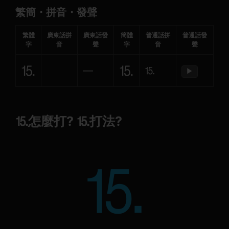
繁簡・拼音・發聲
繁體
廣東話拼
廣東話發
簡體
普通話拼
普通話發
字
音
聲
字
音
聲
⒖
⒖
—
⒖
▶
⒖怎麼打? ⒖打法?
⒖