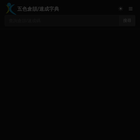
≡
☀
五色倉頡/速成字典
搜尋