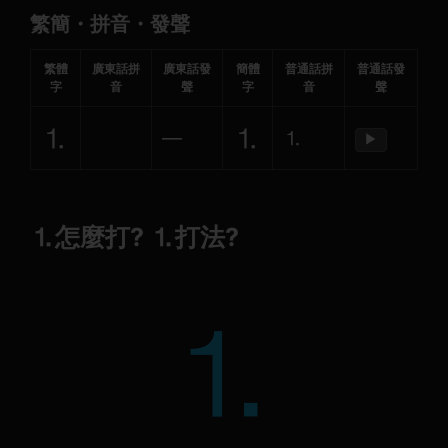
繁簡・拼音・發聲
繁體
廣東話拼
廣東話發
簡體
普通話拼
普通話發
字
音
聲
字
音
聲
⒈
⒈
—
⒈
▶
⒈怎麼打? ⒈打法?
⒈