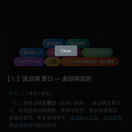
倉頡練習
速成練習
Close
倉頡輸入法
速成輸入法教學
倉頡教學課程
中文打字平台
工具
《中小學生學倉頡》限時優惠
【⒈】速成碼 重日 — 倉頡碼查詢
首頁
⒈ ( 速成 | 倉頡 )
「⒈」的速成碼是
重日
（首碼+尾碼），倉頡碼是重月
日。本頁提供拆碼圖解、繁簡字對照、拼音與廣東話、
普通話發音。更多速成查字、
速成輸入法表
、
速成鍵盤
與
速成教學
可配合使用。