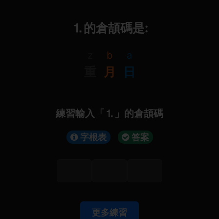
⒈的倉頡碼是:
z
b
a
重
月
日
練習輸入「⒈」的倉頡碼
字根表
答案
更多練習