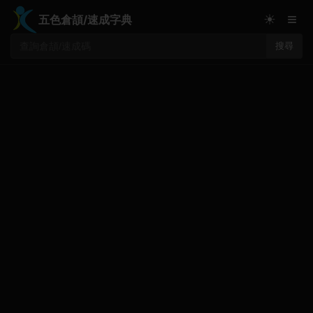
≡
☀
五色倉頡/速成字典
搜尋