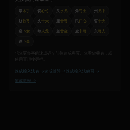
韋
木手
切
心竹
叉
水戈
角
弓土
州
戈中
航
竹弓
丈
十大
瓶
廿弓
民
口心
窗
十大
巡
卜女
每
人戈
並
廿金
處
卜弓
欠
弓人
述
卜金
想查更多字的速成碼？前往速成專頁、查看鍵盤表，或
使用頁頂搜尋框。
速成輸入法表 →
速成鍵盤 →
速成輸入法練習 →
速成教學 →