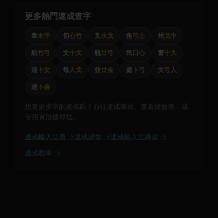
更多熱門速成查字
韋
木手
切
心竹
叉
水戈
角
弓土
州
戈中
航
竹弓
丈
十大
瓶
廿弓
民
口心
窗
十大
巡
卜女
每
人戈
並
廿金
處
卜弓
欠
弓人
述
卜金
想查更多字的速成碼？前往速成專頁、查看鍵盤表，或
使用頁頂搜尋框。
速成輸入法表 →
速成鍵盤 →
速成輸入法練習 →
速成教學 →