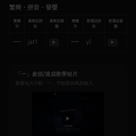
繁簡・拼音・發聲
繁體
廣東話拼
廣東話發
簡體
普通話拼
普通話發
字
音
聲
字
音
聲
一
一
jat1
yī
▶
▶
「一」倉頡/速成教學短片
觀看短片示範「一」字點樣拆碼及輸入。
▶