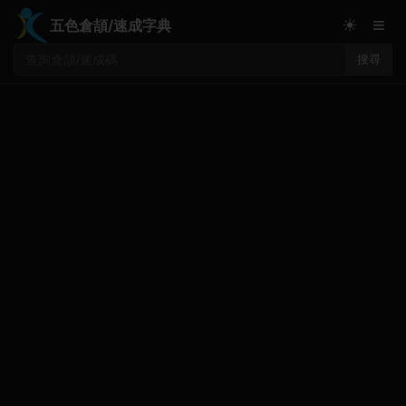
≡
☀
五色倉頡/速成字典
搜尋