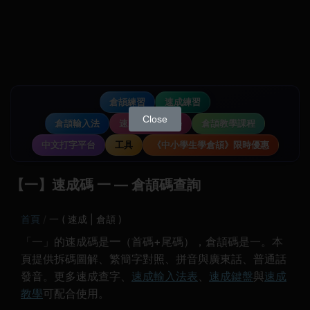
倉頡練習
速成練習
Close
倉頡輸入法
速成輸入法教學
倉頡教學課程
中文打字平台
工具
《中小學生學倉頡》限時優惠
【一】速成碼 一 — 倉頡碼查詢
首頁
一 ( 速成 | 倉頡 )
「一」的速成碼是
一
（首碼+尾碼），倉頡碼是一。本
頁提供拆碼圖解、繁簡字對照、拼音與廣東話、普通話
發音。更多速成查字、
速成輸入法表
、
速成鍵盤
與
速成
教學
可配合使用。