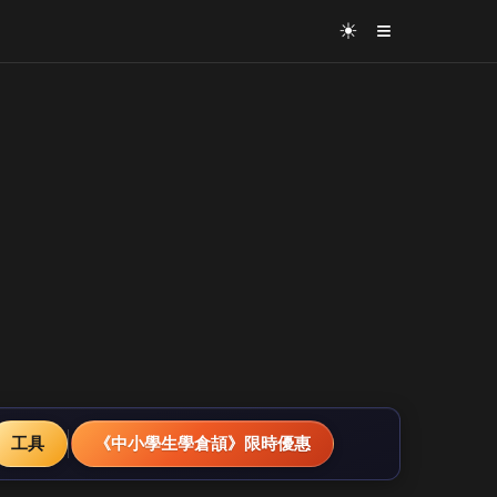
≡
☀
工具
《中小學生學倉頡》限時優惠