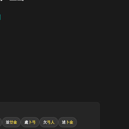
山
並
廿金
處
卜弓
欠
弓人
述
卜金