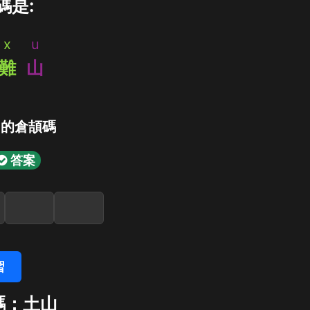
碼是:
x
u
難
山
」的倉頡碼
答案
習
碼：土山