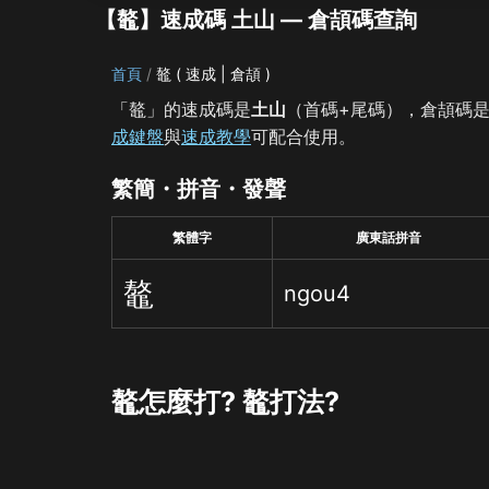
【鼇】速成碼 土山 — 倉頡碼查詢
首頁
鼇 ( 速成 | 倉頡 )
「鼇」的速成碼是
土山
（首碼+尾碼），倉頡碼
成鍵盤
與
速成教學
可配合使用。
繁簡・拼音・發聲
繁體字
廣東話拼音
鼇
ngou4
鼇怎麼打? 鼇打法?