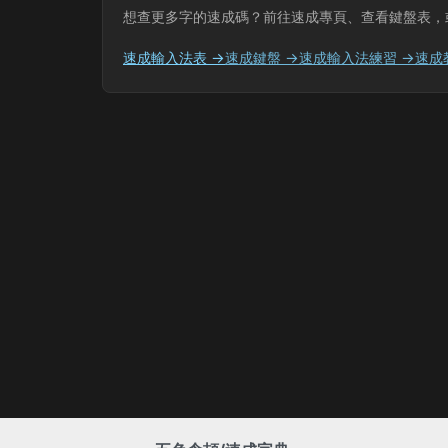
想查更多字的速成碼？前往速成專頁、查看鍵盤表，
速成輸入法表 →
速成鍵盤 →
速成輸入法練習 →
速成