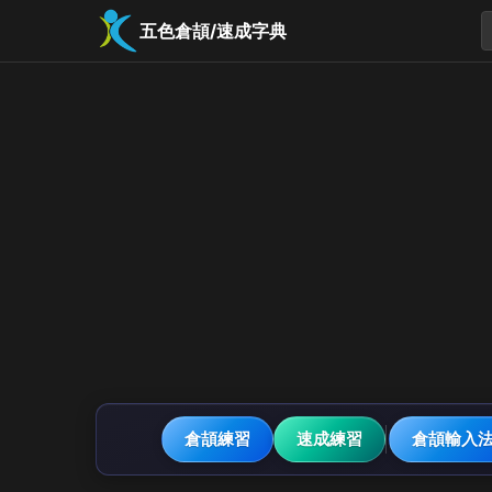
五色倉頡/速成字典
倉頡練習
速成練習
倉頡輸入