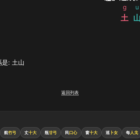
g
u
土
是: 土山
返回列表
航
竹弓
丈
十大
瓶
廿弓
民
口心
窗
十大
巡
卜女
每
人戈