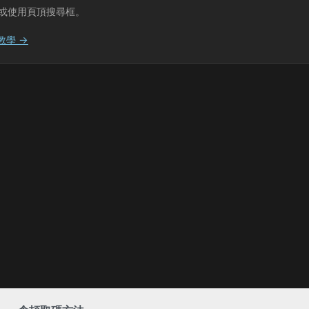
或使用頁頂搜尋框。
教學 →