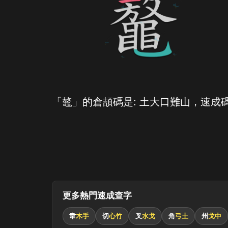
「鼇」的倉頡碼是: 土大口難山，速成碼
更多熱門速成查字
韋
木手
切
心竹
叉
水戈
角
弓土
州
戈中