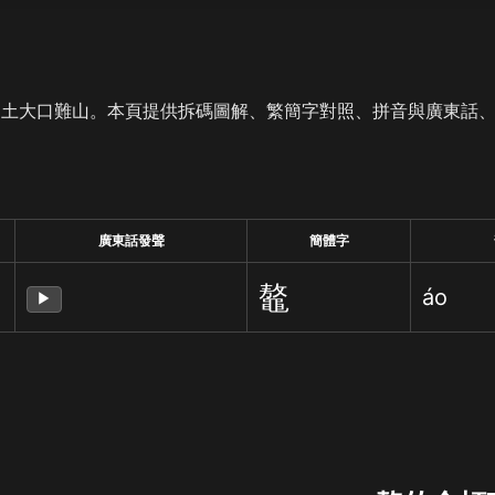
是土大口難山。本頁提供拆碼圖解、繁簡字對照、拼音與廣東話
廣東話發聲
簡體字
鼇
áo
▶