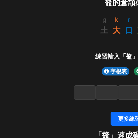
鼇的倉頡
g
k
r
土
大
口
練習輸入「鼇
字根表
更多練
「鼇」速成