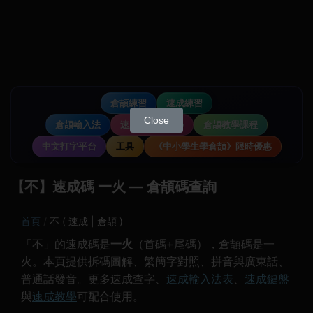
倉頡練習
速成練習
Close
倉頡輸入法
速成輸入法教學
倉頡教學課程
中文打字平台
工具
《中小學生學倉頡》限時優惠
【不】速成碼 一火 — 倉頡碼查詢
首頁
不 ( 速成 | 倉頡 )
「不」的速成碼是
一火
（首碼+尾碼），倉頡碼是一
火。本頁提供拆碼圖解、繁簡字對照、拼音與廣東話、
普通話發音。更多速成查字、
速成輸入法表
、
速成鍵盤
與
速成教學
可配合使用。