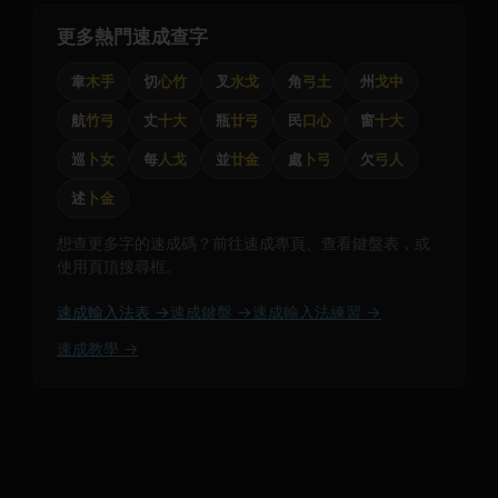
更多熱門速成查字
韋
木手
切
心竹
叉
水戈
角
弓土
州
戈中
航
竹弓
丈
十大
瓶
廿弓
民
口心
窗
十大
巡
卜女
每
人戈
並
廿金
處
卜弓
欠
弓人
述
卜金
想查更多字的速成碼？前往速成專頁、查看鍵盤表，或
使用頁頂搜尋框。
速成輸入法表 →
速成鍵盤 →
速成輸入法練習 →
速成教學 →