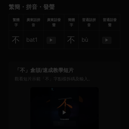
繁簡・拼音・發聲
繁體
廣東話拼
廣東話發
簡體
普通話拼
普通話發
字
音
聲
字
音
聲
不
不
bat1
bù
▶
▶
「不」倉頡/速成教學短片
觀看短片示範「不」字點樣拆碼及輸入。
▶