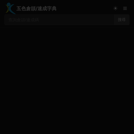
≡
☀
五色倉頡/速成字典
搜尋