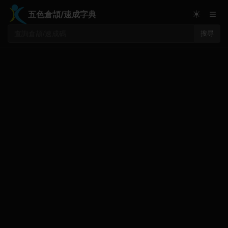
≡
☀
五色倉頡/速成字典
搜尋