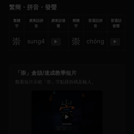
繁簡・拼音・發聲
繁體
廣東話拼
廣東話發
簡體
普通話拼
普通話
字
音
聲
字
音
發聲
崇
崇
sung4
chóng
▶
▶
「崇」倉頡/速成教學短片
觀看短片示範「崇」字點樣拆碼及輸入。
▶