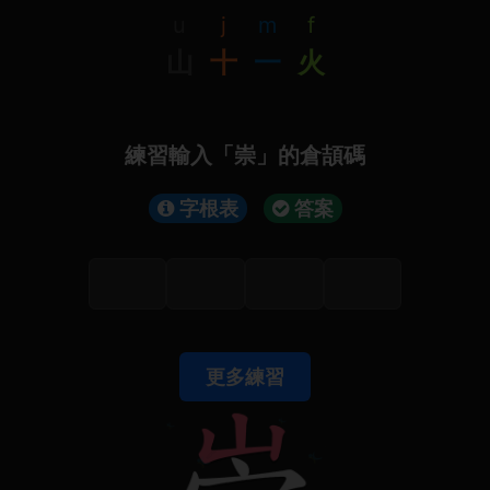
u
j
m
f
山
十
一
火
練習輸入「崇」的倉頡碼
字根表
答案
更多練習