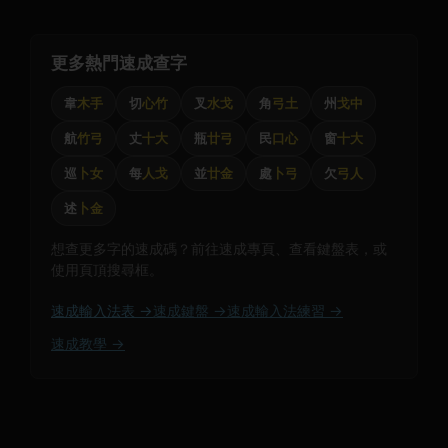
更多熱門速成查字
韋
木手
切
心竹
叉
水戈
角
弓土
州
戈中
航
竹弓
丈
十大
瓶
廿弓
民
口心
窗
十大
巡
卜女
每
人戈
並
廿金
處
卜弓
欠
弓人
述
卜金
想查更多字的速成碼？前往速成專頁、查看鍵盤表，或
使用頁頂搜尋框。
速成輸入法表 →
速成鍵盤 →
速成輸入法練習 →
速成教學 →