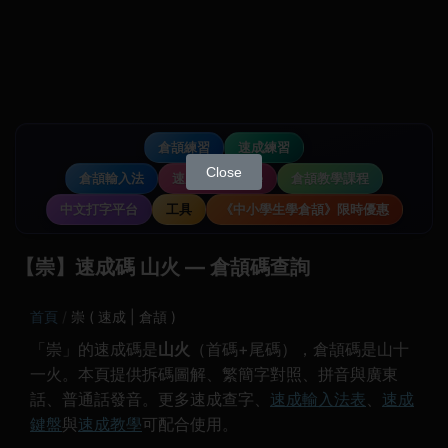
倉頡練習
速成練習
Close
倉頡輸入法
速成輸入法教學
倉頡教學課程
中文打字平台
工具
《中小學生學倉頡》限時優惠
【崇】速成碼 山火 — 倉頡碼查詢
首頁
崇 ( 速成 | 倉頡 )
「崇」的速成碼是
山火
（首碼+尾碼），倉頡碼是山十
一火。本頁提供拆碼圖解、繁簡字對照、拼音與廣東
話、普通話發音。更多速成查字、
速成輸入法表
、
速成
鍵盤
與
速成教學
可配合使用。