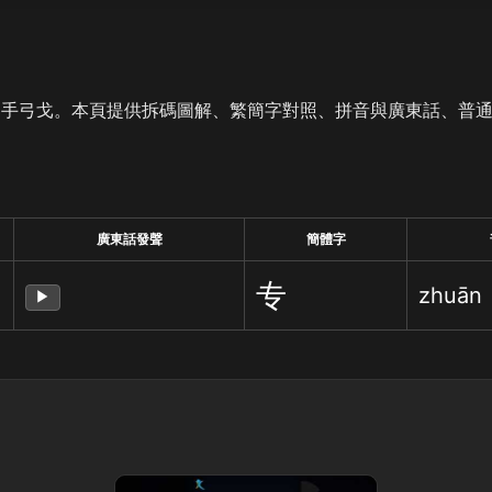
是手弓戈。本頁提供拆碼圖解、繁簡字對照、拼音與廣東話、普
廣東話發聲
簡體字
专
zhuān
▶