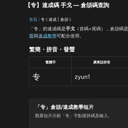
【专】速成碼 手戈 — 倉頡碼查詢
首頁
专 ( 速成 | 倉頡 )
「专」的速成碼是
手戈
（首碼+尾碼），倉頡碼
盤
與
速成教學
可配合使用。
繁簡・拼音・發聲
繁體字
廣東話拼音
专
zyun1
「专」倉頡/速成教學短片
觀看短片示範「专」字點樣拆碼及輸入。