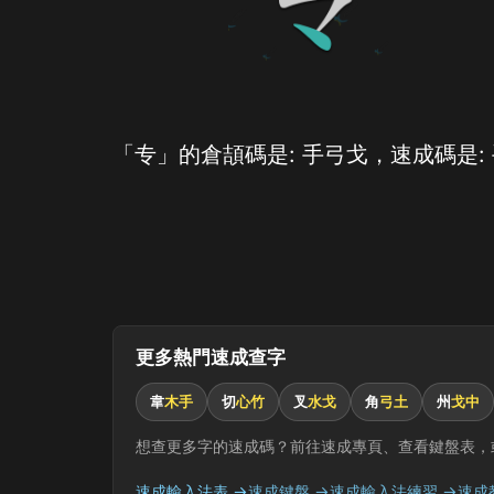
「专」的倉頡碼是: 手弓戈，速成碼是:
更多熱門速成查字
韋
木手
切
心竹
叉
水戈
角
弓土
州
戈中
想查更多字的速成碼？前往速成專頁、查看鍵盤表，
速成輸入法表 →
速成鍵盤 →
速成輸入法練習 →
速成