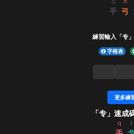
q
n
手
弓
練習輸入「专
字根表
更多練
「专」速成
q
i
手