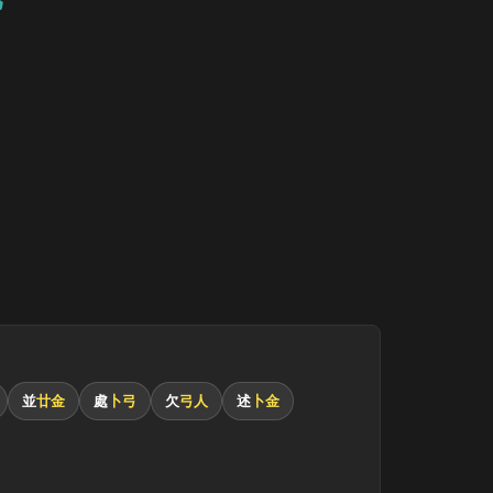
並
廿金
處
卜弓
欠
弓人
述
卜金