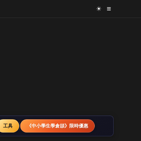
≡
☀
工具
《中小學生學倉頡》限時優惠