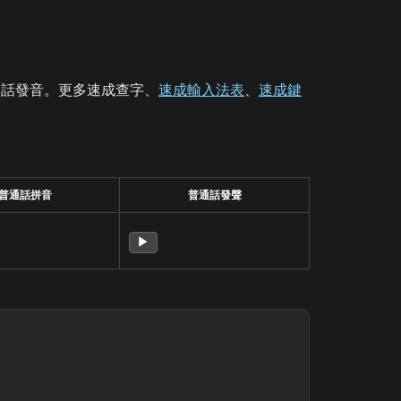
通話發音。更多速成查字、
速成輸入法表
、
速成鍵
普通話拼音
普通話發聲
▶