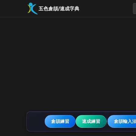
五色倉頡/速成字典
倉頡練習
速成練習
倉頡輸入