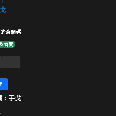
i
戈
」的倉頡碼
答案
習
碼：手戈
戈