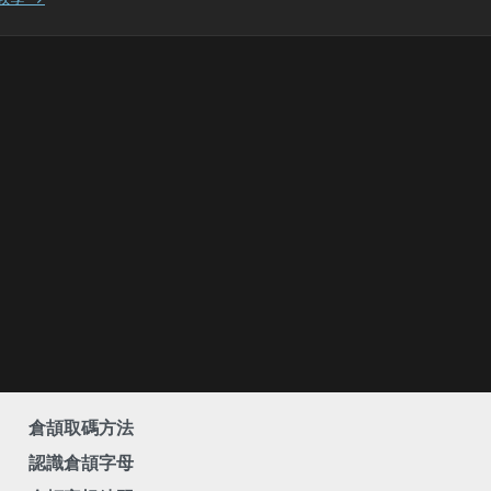
倉頡取碼方法
認識倉頡字母