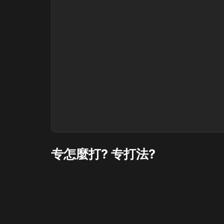
专怎麼打? 专打法?