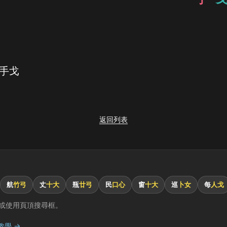
 手戈
返回列表
航
竹弓
丈
十大
瓶
廿弓
民
口心
窗
十大
巡
卜女
每
人戈
或使用頁頂搜尋框。
教學 →