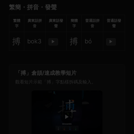
繁簡・拼音・發聲
繁體
廣東話拼
廣東話發
簡體
普通話拼
普通話發
字
音
聲
字
音
聲
搏
搏
bok3
bó
▶
▶
「搏」倉頡/速成教學短片
觀看短片示範「搏」字點樣拆碼及輸入。
▶