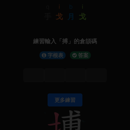
q
i
b
i
手
戈
月
戈
練習輸入「搏」的倉頡碼
字根表
答案
更多練習