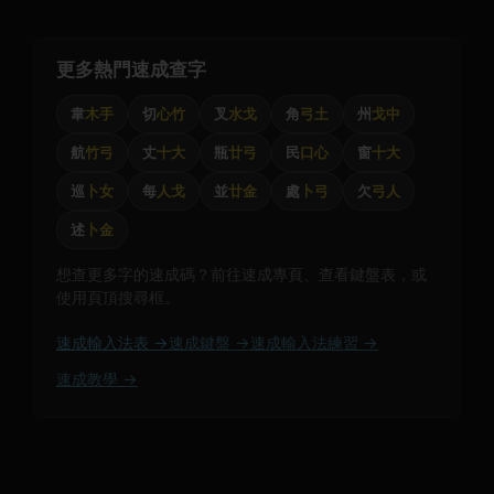
更多熱門速成查字
韋
木手
切
心竹
叉
水戈
角
弓土
州
戈中
航
竹弓
丈
十大
瓶
廿弓
民
口心
窗
十大
巡
卜女
每
人戈
並
廿金
處
卜弓
欠
弓人
述
卜金
想查更多字的速成碼？前往速成專頁、查看鍵盤表，或
使用頁頂搜尋框。
速成輸入法表 →
速成鍵盤 →
速成輸入法練習 →
速成教學 →