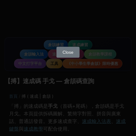
倉頡練習
速成練習
Close
倉頡輸入法
速成輸入法教學
倉頡教學課程
中文打字平台
工具
《中小學生學倉頡》限時優惠
【搏】速成碼 手戈 — 倉頡碼查詢
首頁
搏 ( 速成 | 倉頡 )
「搏」的速成碼是
手戈
（首碼+尾碼），倉頡碼是手戈
月戈。本頁提供拆碼圖解、繁簡字對照、拼音與廣東
話、普通話發音。更多速成查字、
速成輸入法表
、
速成
鍵盤
與
速成教學
可配合使用。