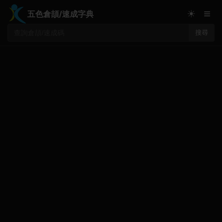
≡
☀
五色倉頡/速成字典
搜尋