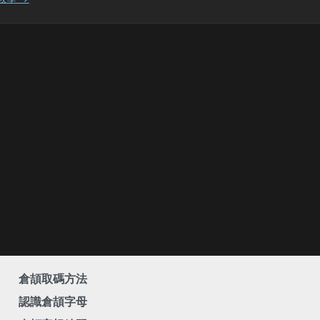
倉頡取碼方法
認識倉頡字母