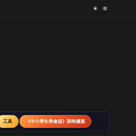
≡
☀
工具
《中小學生學倉頡》限時優惠