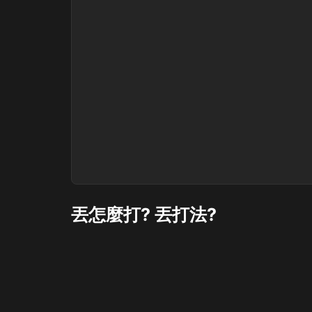
丟怎麼打? 丟打法?