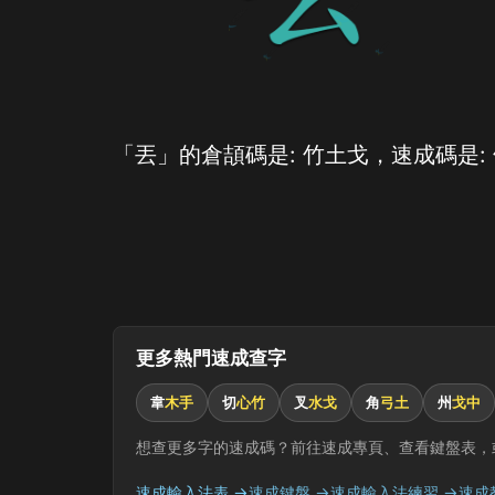
「丟」的倉頡碼是: 竹土戈，速成碼是:
更多熱門速成查字
韋
木手
切
心竹
叉
水戈
角
弓土
州
戈中
想查更多字的速成碼？前往速成專頁、查看鍵盤表，
速成輸入法表 →
速成鍵盤 →
速成輸入法練習 →
速成