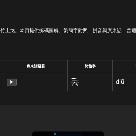
是竹土戈。本頁提供拆碼圖解、繁簡字對照、拼音與廣東話、普
廣東話發聲
簡體字
丢
diū
▶