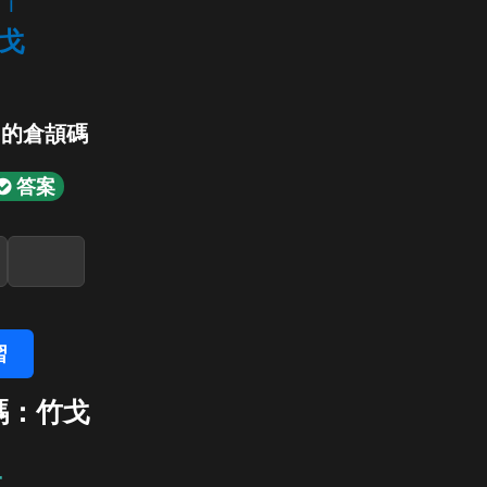
i
戈
」的倉頡碼
答案
習
碼：竹戈
戈