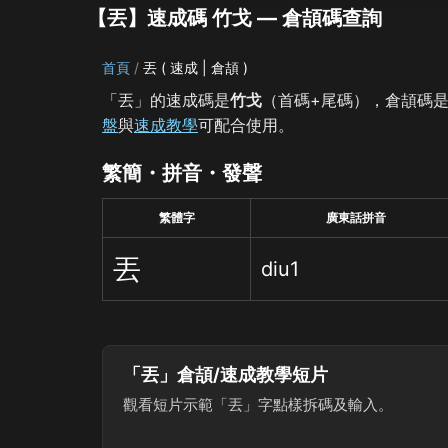
【丟】速成碼 竹戈 — 倉頡碼查詢
首頁
丟 ( 速成 | 倉頡 )
「丟」的速成碼是
竹戈
（首碼+尾碼），倉頡碼
盤
與
速成教學
可配合使用。
繁簡・拼音・發聲
繁體字
廣東話拼音
丟
diu1
「丟」倉頡/速成教學短片
觀看短片示範「丟」字點樣拆碼及輸入。