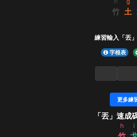
h
g
竹
土
練習輸入「丟
字根表
更多練
「丟」速成
h
i
竹