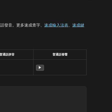
通話發音。更多速成查字、
速成輸入法表
、
速成鍵
普通話拼音
普通話發聲
▶