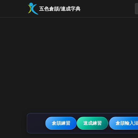
五色倉頡/速成字典
倉頡練習
速成練習
倉頡輸入