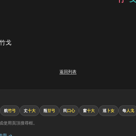
 竹戈
返回列表
航
竹弓
丈
十大
瓶
廿弓
民
口心
窗
十大
巡
卜女
每
人戈
或使用頁頂搜尋框。
教學 →