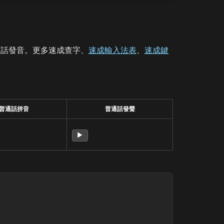
通話發音。更多速成查字、
速成輸入法表
、
速成鍵
普通話拼音
普通話發聲
▶