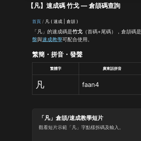
【凡】速成碼 竹戈 — 倉頡碼查詢
首頁
凡 ( 速成 | 倉頡 )
「凡」的速成碼是
竹戈
（首碼+尾碼），倉頡碼
盤
與
速成教學
可配合使用。
繁簡・拼音・發聲
繁體字
廣東話拼音
凡
faan4
「凡」倉頡/速成教學短片
觀看短片示範「凡」字點樣拆碼及輸入。