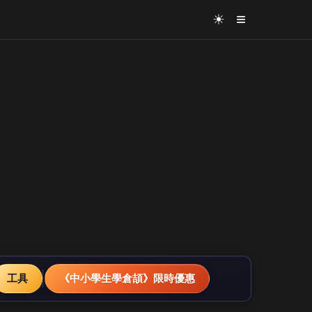
≡
☀
工具
《中小學生學倉頡》限時優惠