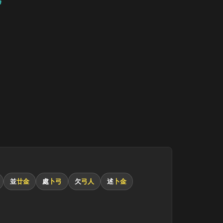
並
廿金
處
卜弓
欠
弓人
述
卜金