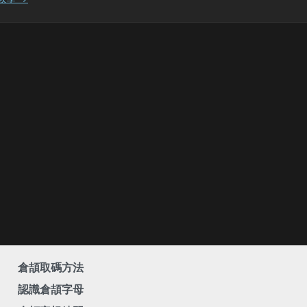
倉頡取碼方法
認識倉頡字母