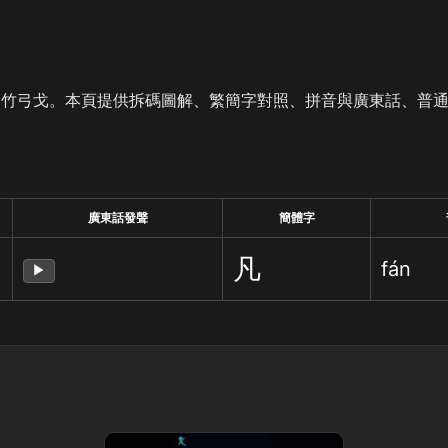
是竹弓戈。本頁提供拆碼圖解、繁簡字對照、拼音與廣東話、普
廣東話發聲
簡體字
凡
fán
▶