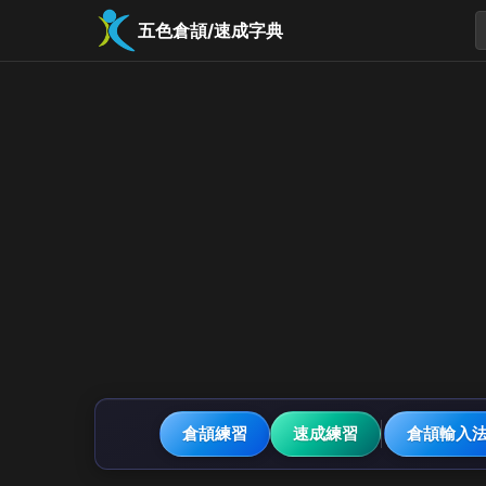
五色倉頡/速成字典
倉頡練習
速成練習
倉頡輸入