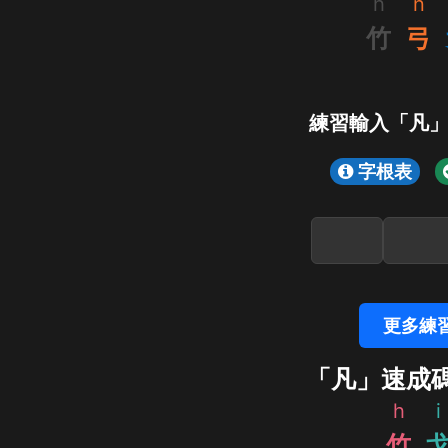
h
n
竹
弓
練習輸入「凡
字根表
更多練
「凡」速成
h
i
竹