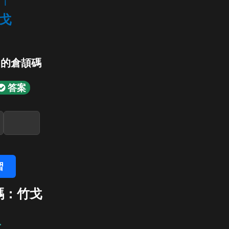
i
戈
」的倉頡碼
答案
習
碼：竹戈
戈