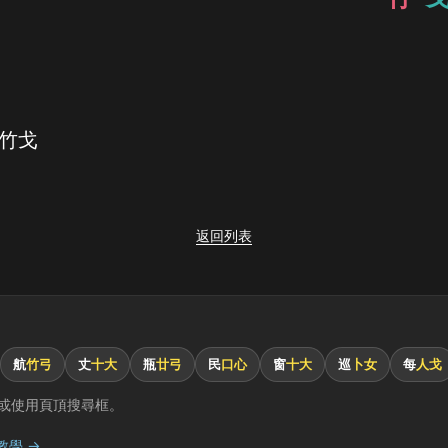
 竹戈
返回列表
航
竹弓
丈
十大
瓶
廿弓
民
口心
窗
十大
巡
卜女
每
人戈
或使用頁頂搜尋框。
教學 →