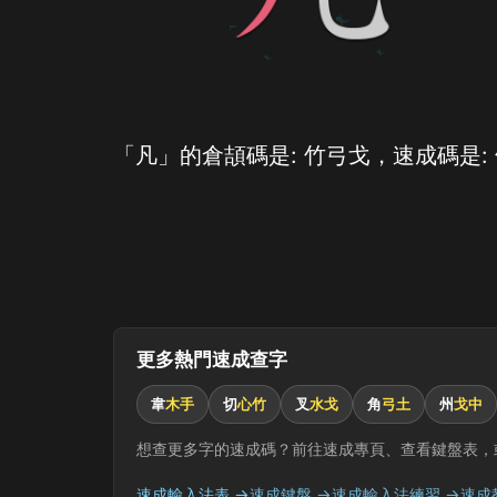
「凡」的倉頡碼是: 竹弓戈，速成碼是:
更多熱門速成查字
韋
木手
切
心竹
叉
水戈
角
弓土
州
戈中
想查更多字的速成碼？前往速成專頁、查看鍵盤表，
速成輸入法表 →
速成鍵盤 →
速成輸入法練習 →
速成