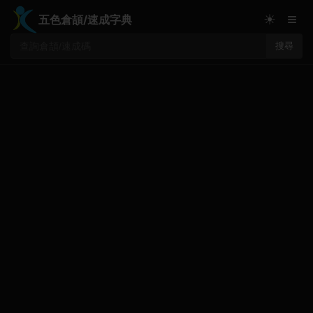
≡
☀
五色倉頡/速成字典
搜尋