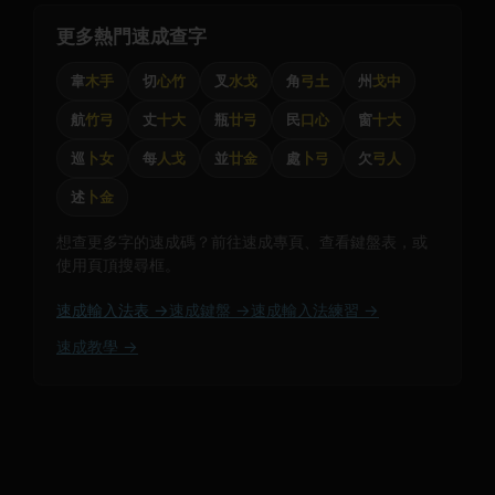
更多熱門速成查字
韋
木手
切
心竹
叉
水戈
角
弓土
州
戈中
航
竹弓
丈
十大
瓶
廿弓
民
口心
窗
十大
巡
卜女
每
人戈
並
廿金
處
卜弓
欠
弓人
述
卜金
想查更多字的速成碼？前往速成專頁、查看鍵盤表，或
使用頁頂搜尋框。
速成輸入法表 →
速成鍵盤 →
速成輸入法練習 →
速成教學 →