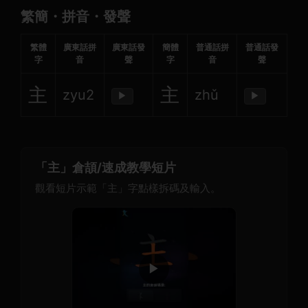
繁簡・拼音・發聲
繁體
廣東話拼
廣東話發
簡體
普通話拼
普通話發
字
音
聲
字
音
聲
主
主
zyu2
zhǔ
▶
▶
「主」倉頡/速成教學短片
觀看短片示範「主」字點樣拆碼及輸入。
▶