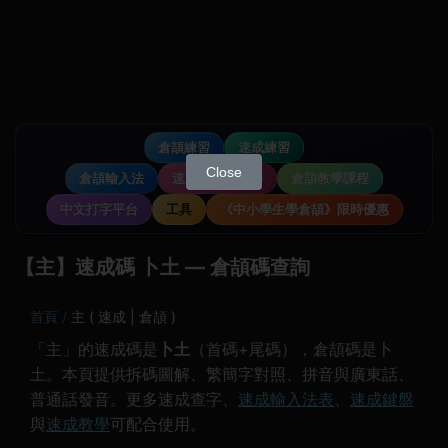
倉頡練習
速成練習
Close
倉頡輸入法
速成輸入法教學
倉頡教學課程
中文打字平台
工具
《中小學生學倉頡》限時優惠
【主】速成碼 卜土 — 倉頡碼查詢
首頁
主 ( 速成 | 倉頡 )
「主」的速成碼是
卜土
（首碼+尾碼），倉頡碼是卜
土。本頁提供拆碼圖解、繁簡字對照、拼音與廣東話、
普通話發音。更多速成查字、
速成輸入法表
、
速成鍵盤
與
速成教學
可配合使用。