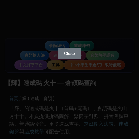
倉頡練習
速成練習
Close
倉頡輸入法
速成輸入法教學
倉頡教學課程
中文打字平台
工具
《中小學生學倉頡》限時優惠
【輝】速成碼 火十 — 倉頡碼查詢
首頁
輝 ( 速成 | 倉頡 )
「輝」的速成碼是
火十
（首碼+尾碼），倉頡碼是火山
月十十。本頁提供拆碼圖解、繁簡字對照、拼音與廣東
話、普通話發音。更多速成查字、
速成輸入法表
、
速成
鍵盤
與
速成教學
可配合使用。