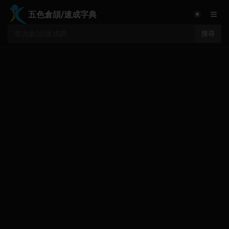
≡
☀
五色倉頡/速成字典
搜尋