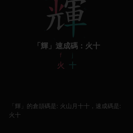
「輝」速成碼：火十
f
j
火
十
「輝」的倉頡碼是: 火山月十十，速成碼是:
火十