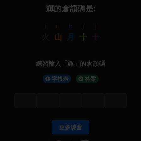
輝的倉頡碼是:
f
u
b
j
j
火
山
月
十
十
練習輸入「輝」的倉頡碼
字根表
答案
更多練習