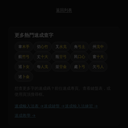
返回列表
更多熱門速成查字
韋
木手
切
心竹
叉
水戈
角
弓土
州
戈中
航
竹弓
丈
十大
瓶
廿弓
民
口心
窗
十大
巡
卜女
每
人戈
並
廿金
處
卜弓
欠
弓人
述
卜金
想查更多字的速成碼？前往速成專頁、查看鍵盤表，或
使用頁頂搜尋框。
速成輸入法表 →
速成鍵盤 →
速成輸入法練習 →
速成教學 →