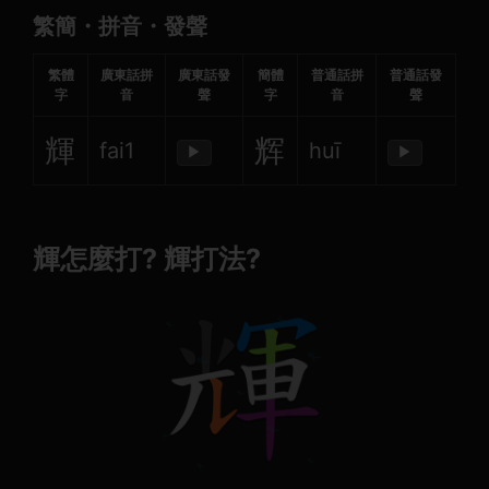
繁簡・拼音・發聲
繁體
廣東話拼
廣東話發
簡體
普通話拼
普通話發
字
音
聲
字
音
聲
輝
辉
fai1
huī
▶
▶
輝怎麼打? 輝打法?