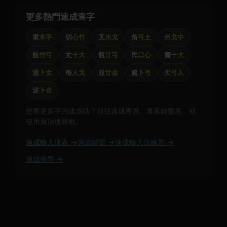
更多熱門速成查字
韋
木手
切
心竹
叉
水戈
角
弓土
州
戈中
航
竹弓
丈
十大
瓶
廿弓
民
口心
窗
十大
巡
卜女
每
人戈
並
廿金
處
卜弓
欠
弓人
述
卜金
想查更多字的速成碼？前往速成專頁、查看鍵盤表，或
使用頁頂搜尋框。
速成輸入法表 →
速成鍵盤 →
速成輸入法練習 →
速成教學 →