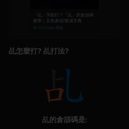
「乩」字點打？「乩」的倉頡碼
教學｜五色倉頡/速成字典
在 YouTube 開啟
乩怎麼打? 乩打法?
乩的倉頡碼是: