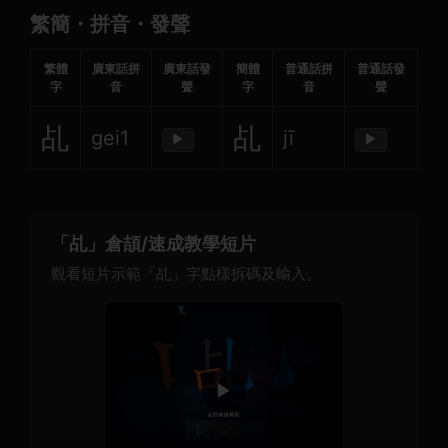
繁簡・拼音・發聲
繁體
廣東話拼
廣東話發
簡體
普通話拼
普通話發
字
音
聲
字
音
聲
乩
乩
gei1
jī
▶
▶
「乩」倉頡/速成教學短片
觀看短片示範「乩」字點樣拆碼及輸入。
▶