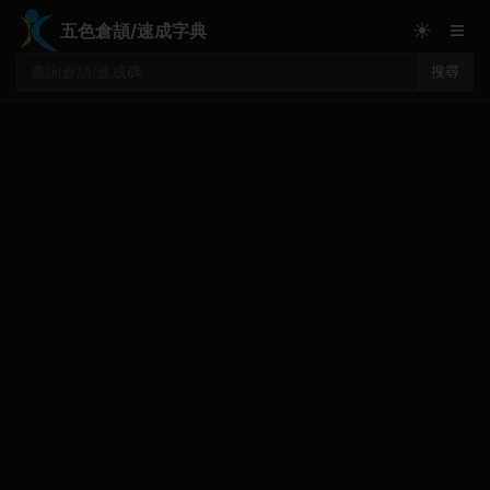
≡
☀
五色倉頡/速成字典
搜尋