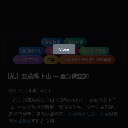
倉頡練習
速成練習
Close
倉頡輸入法
速成輸入法教學
倉頡教學課程
中文打字平台
工具
《中小學生學倉頡》限時優惠
【乩】速成碼 卜山 — 倉頡碼查詢
首頁
乩 ( 速成 | 倉頡 )
「乩」的速成碼是
卜山
（首碼+尾碼），倉頡碼是卜口
山。本頁提供拆碼圖解、繁簡字對照、拼音與廣東話、
普通話發音。更多速成查字、
速成輸入法表
、
速成鍵盤
與
速成教學
可配合使用。