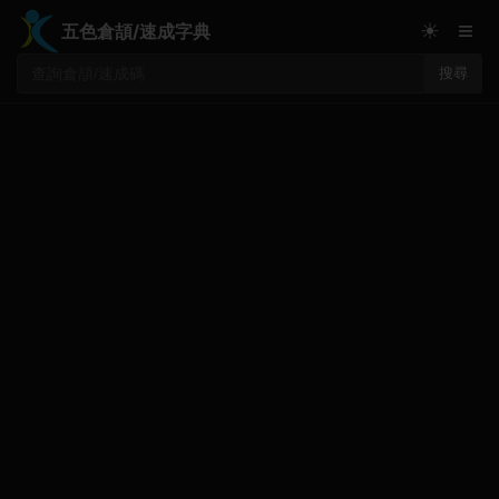
≡
☀
五色倉頡/速成字典
搜尋