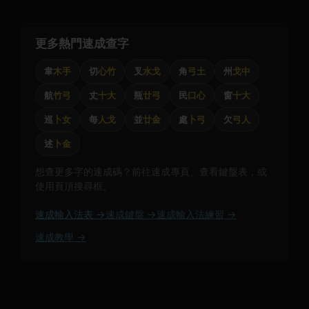
更多熱門速成查字
韋
木手
切
心竹
叉
水戈
角
弓土
州
戈中
航
竹弓
丈
十大
瓶
廿弓
民
口心
窗
十大
巡
卜女
每
人戈
並
廿金
處
卜弓
欠
弓人
述
卜金
想查更多字的速成碼？前往速成專頁、查看鍵盤表，或
使用頁頂搜尋框。
速成輸入法表 →
速成鍵盤 →
速成輸入法練習 →
速成教學 →