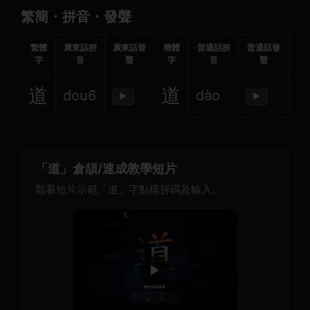
繁簡・拼音・發聲
繁體
廣東話拼
廣東話發
簡體
普通話拼
普通話發
字
音
聲
字
音
聲
道
道
dou6
dào
▶
▶
「道」倉頡/速成教學短片
觀看短片示範「道」字點樣拆碼及輸入。
▶