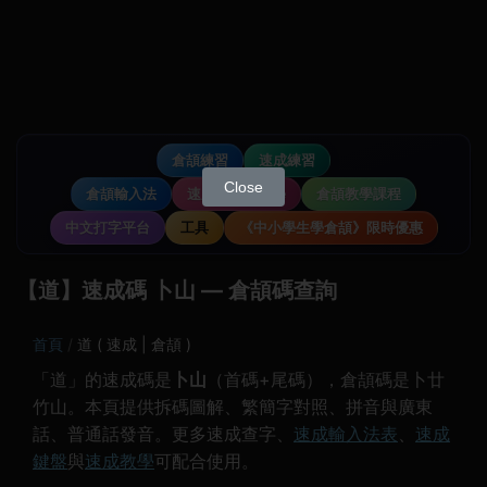
倉頡練習
速成練習
Close
倉頡輸入法
速成輸入法教學
倉頡教學課程
中文打字平台
工具
《中小學生學倉頡》限時優惠
【道】速成碼 卜山 — 倉頡碼查詢
首頁
道 ( 速成 | 倉頡 )
「道」的速成碼是
卜山
（首碼+尾碼），倉頡碼是卜廿
竹山。本頁提供拆碼圖解、繁簡字對照、拼音與廣東
話、普通話發音。更多速成查字、
速成輸入法表
、
速成
鍵盤
與
速成教學
可配合使用。