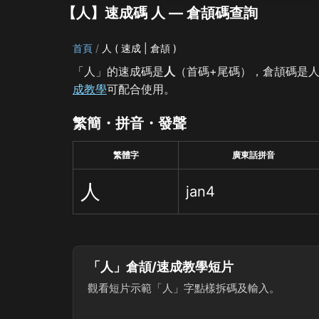
【人】速成碼 人 — 倉頡碼查詢
首頁
人 ( 速成 | 倉頡 )
「人」的速成碼是
人
（首碼+尾碼），倉頡碼是
成教學
可配合使用。
繁簡・拼音・發聲
繁體字
廣東話拼音
人
jan4
「人」倉頡/速成教學短片
觀看短片示範「人」字點樣拆碼及輸入。