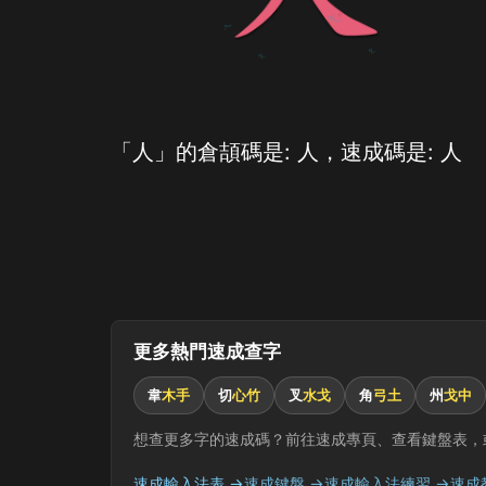
「人」的倉頡碼是: 人，速成碼是: 人
更多熱門速成查字
韋
木手
切
心竹
叉
水戈
角
弓土
州
戈中
想查更多字的速成碼？前往速成專頁、查看鍵盤表，
速成輸入法表 →
速成鍵盤 →
速成輸入法練習 →
速成