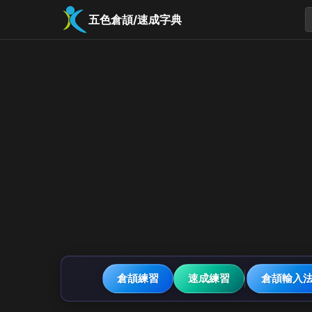
五色倉頡/速成字典
倉頡練習
速成練習
倉頡輸入