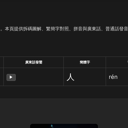
人。本頁提供拆碼圖解、繁簡字對照、拼音與廣東話、普通話發
廣東話發聲
簡體字
人
rén
▶