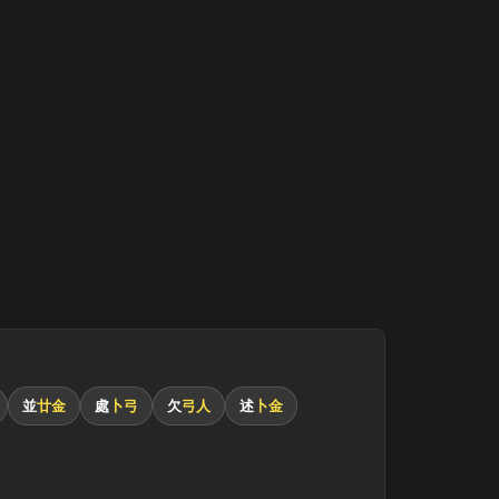
並
廿金
處
卜弓
欠
弓人
述
卜金