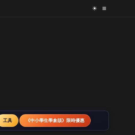
≡
☀
工具
《中小學生學倉頡》限時優惠