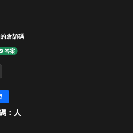
」的倉頡碼
答案
習
碼：人