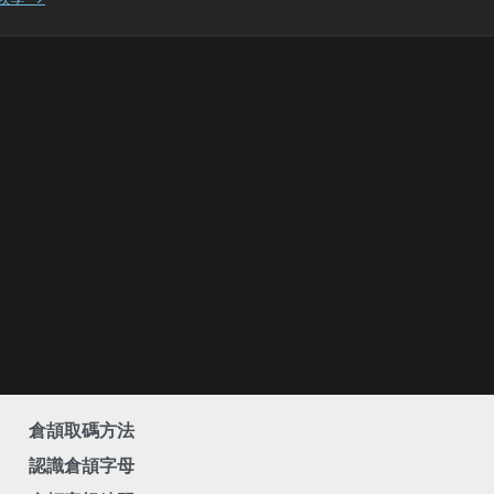
倉頡取碼方法
認識倉頡字母