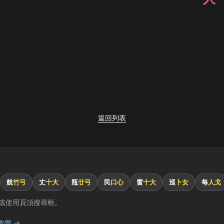
返回列表
航
竹弓
丈
十大
瓶
廿弓
民
口心
窗
十大
巡
卜女
每
人戈
或使用頁頂搜尋框。
教學 →