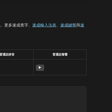
音。更多速成查字、
速成輸入法表
、
速成鍵盤
與
速
普通話拼音
普通話發聲
▶