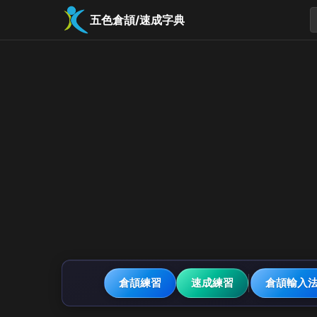
五色倉頡/速成字典
倉頡練習
速成練習
倉頡輸入