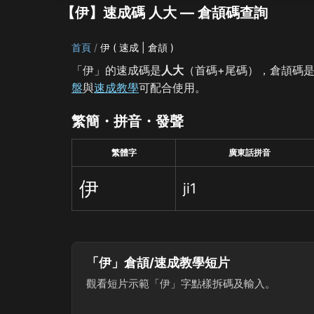
【伊】速成碼 人大 — 倉頡碼查詢
首頁
伊 ( 速成 | 倉頡 )
「伊」的速成碼是
人大
（首碼+尾碼），倉頡碼
盤
與
速成教學
可配合使用。
繁簡・拼音・發聲
繁體字
廣東話拼音
伊
ji1
「伊」倉頡/速成教學短片
觀看短片示範「伊」字點樣拆碼及輸入。