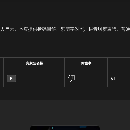
是人尸大。本頁提供拆碼圖解、繁簡字對照、拼音與廣東話、普
廣東話發聲
簡體字
伊
yī
▶