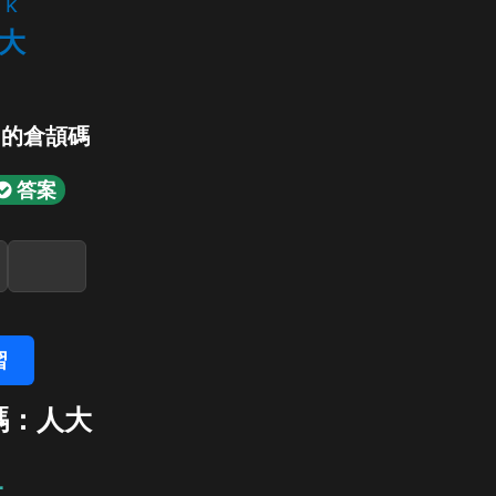
k
大
」的倉頡碼
答案
習
碼：人大
大