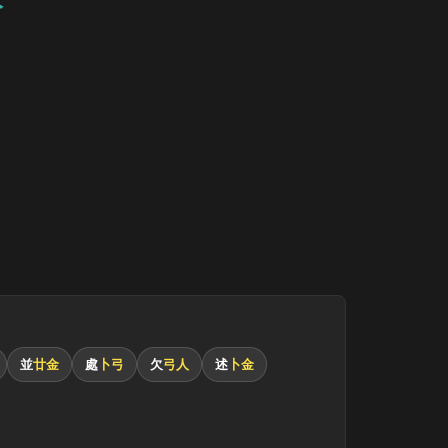
並
廿金
處
卜弓
欠
弓人
述
卜金