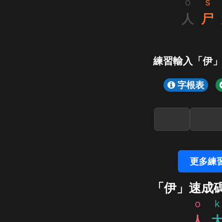
o
s
人
尸
練習輸入「伊
字根表
更多練
「伊」速成
o
k
人