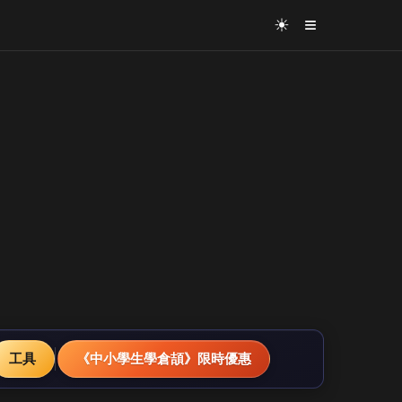
≡
☀
工具
《中小學生學倉頡》限時優惠