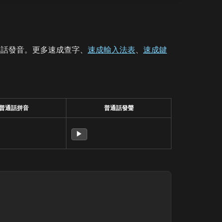
通話發音。更多速成查字、
速成輸入法表
、
速成鍵
普通話拼音
普通話發聲
▶