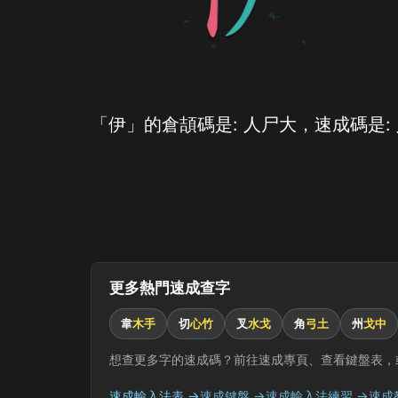
「伊」的倉頡碼是: 人尸大，速成碼是:
更多熱門速成查字
韋
木手
切
心竹
叉
水戈
角
弓土
州
戈中
想查更多字的速成碼？前往速成專頁、查看鍵盤表，
速成輸入法表 →
速成鍵盤 →
速成輸入法練習 →
速成