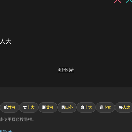
 人大
返回列表
航
竹弓
丈
十大
瓶
廿弓
民
口心
窗
十大
巡
卜女
每
人戈
或使用頁頂搜尋框。
教學 →