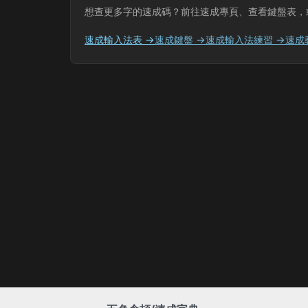
想查更多字的速成碼？前往速成專頁、查看鍵盤表，
速成輸入法表 →
速成鍵盤 →
速成輸入法練習 →
速成