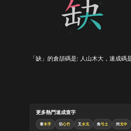
「缺」的倉頡碼是: 人山木大，速成碼是
更多熱門速成查字
韋
木手
切
心竹
叉
水戈
角
弓土
州
戈中