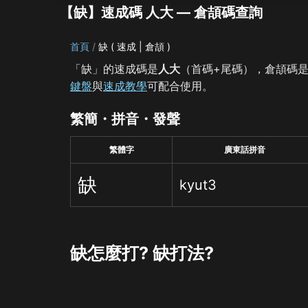
【缺】速成碼 人大 — 倉頡碼查詢
首頁
缺 ( 速成 | 倉頡 )
「缺」的速成碼是
人大
（首碼+尾碼），倉頡碼
鍵盤
與
速成教學
可配合使用。
繁簡・拼音・發聲
繁體字
廣東話拼音
缺
kyut3
缺怎麼打? 缺打法?