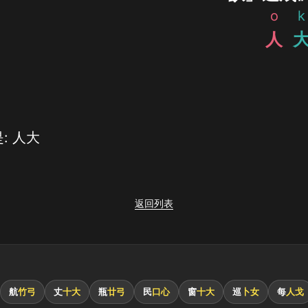
o
k
人
: 人大
返回列表
航
竹弓
丈
十大
瓶
廿弓
民
口心
窗
十大
巡
卜女
每
人戈