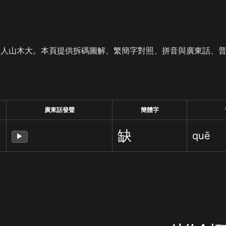
是人山木大。本頁提供拆碼圖解、繁簡字對照、拼音與廣東話、
廣東話發聲
簡體字
缺
quē
▶