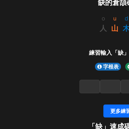
缺的倉頡
o
u
d
人
山
練習輸入「缺
字根表
更多練
「缺」速成