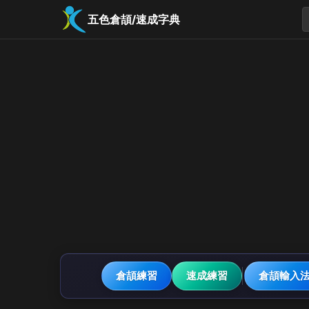
五色倉頡/速成字典
倉頡練習
速成練習
倉頡輸入