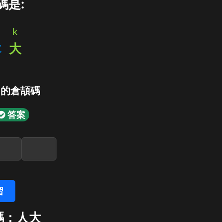
碼是:
k
木
大
」的倉頡碼
答案
習
碼：人大