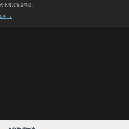
或使用頁頂搜尋框。
教學 →