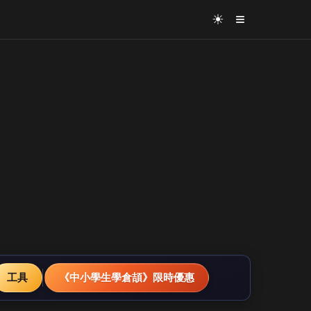
≡
☀
工具
《中小學生學倉頡》限時優惠