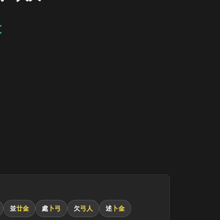
大
並
廿金
處
卜弓
欠
弓人
述
卜金