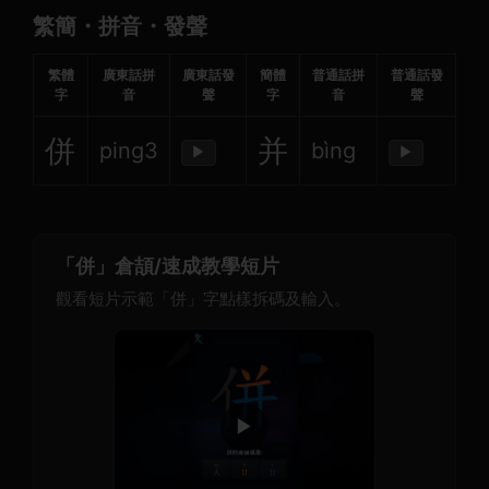
繁簡・拼音・發聲
繁體
廣東話拼
廣東話發
簡體
普通話拼
普通話發
字
音
聲
字
音
聲
併
并
ping3
bìng
▶
▶
「併」倉頡/速成教學短片
觀看短片示範「併」字點樣拆碼及輸入。
▶