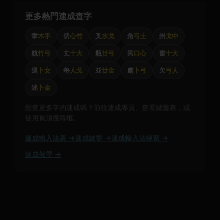
更多熱門速成查字
韋
木手
切
心竹
叉
水戈
角
弓土
州
戈中
航
竹弓
丈
十大
瓶
廿弓
民
口心
窗
十大
巡
卜女
每
人戈
並
廿金
處
卜弓
欠
弓人
述
卜金
想查更多字的速成碼？前往速成專頁、查看鍵盤表，或
使用頁頂搜尋框。
速成輸入法表 →
速成鍵盤 →
速成輸入法練習 →
速成教學 →