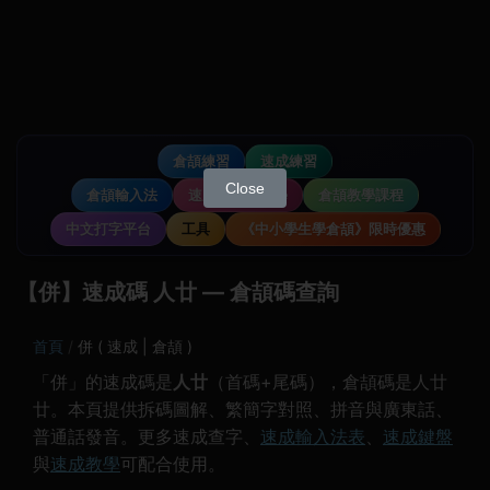
倉頡練習
速成練習
Close
倉頡輸入法
速成輸入法教學
倉頡教學課程
中文打字平台
工具
《中小學生學倉頡》限時優惠
【併】速成碼 人廿 — 倉頡碼查詢
首頁
併 ( 速成 | 倉頡 )
「併」的速成碼是
人廿
（首碼+尾碼），倉頡碼是人廿
廿。本頁提供拆碼圖解、繁簡字對照、拼音與廣東話、
普通話發音。更多速成查字、
速成輸入法表
、
速成鍵盤
與
速成教學
可配合使用。