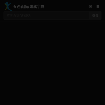
≡
☀
五色倉頡/速成字典
搜尋