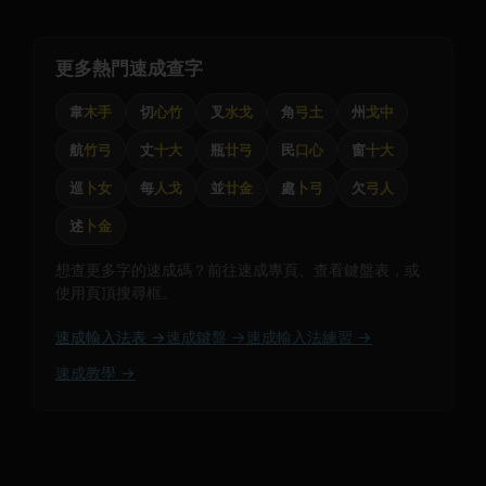
更多熱門速成查字
韋
木手
切
心竹
叉
水戈
角
弓土
州
戈中
航
竹弓
丈
十大
瓶
廿弓
民
口心
窗
十大
巡
卜女
每
人戈
並
廿金
處
卜弓
欠
弓人
述
卜金
想查更多字的速成碼？前往速成專頁、查看鍵盤表，或
使用頁頂搜尋框。
速成輸入法表 →
速成鍵盤 →
速成輸入法練習 →
速成教學 →