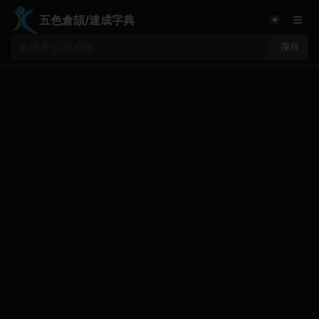
≡
☀
五色倉頡/速成字典
搜尋