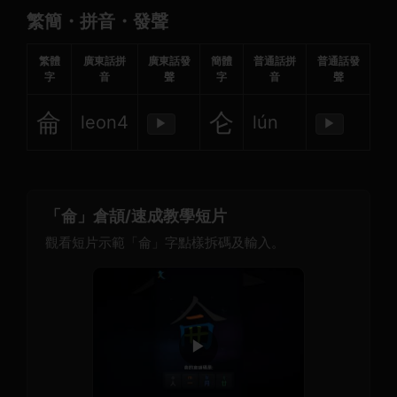
繁簡・拼音・發聲
繁體
廣東話拼
廣東話發
簡體
普通話拼
普通話發
字
音
聲
字
音
聲
侖
仑
leon4
lún
▶
▶
「侖」倉頡/速成教學短片
觀看短片示範「侖」字點樣拆碼及輸入。
▶