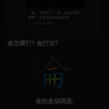
「侖」字點打？「侖」的倉頡碼
教學｜五色倉頡/速成字典
在 YouTube 開啟
侖怎麼打? 侖打法?
侖的倉頡碼是: