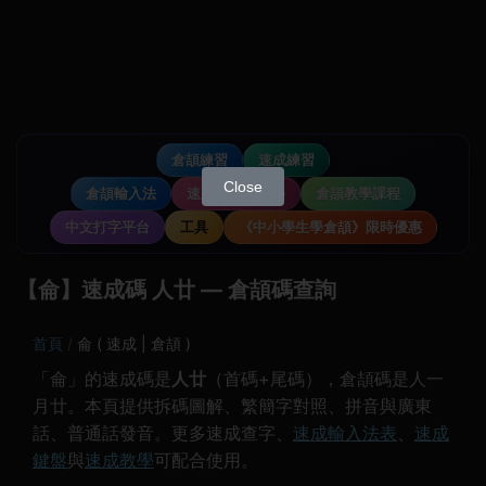
倉頡練習
速成練習
Close
倉頡輸入法
速成輸入法教學
倉頡教學課程
中文打字平台
工具
《中小學生學倉頡》限時優惠
【侖】速成碼 人廿 — 倉頡碼查詢
首頁
侖 ( 速成 | 倉頡 )
「侖」的速成碼是
人廿
（首碼+尾碼），倉頡碼是人一
月廿。本頁提供拆碼圖解、繁簡字對照、拼音與廣東
話、普通話發音。更多速成查字、
速成輸入法表
、
速成
鍵盤
與
速成教學
可配合使用。