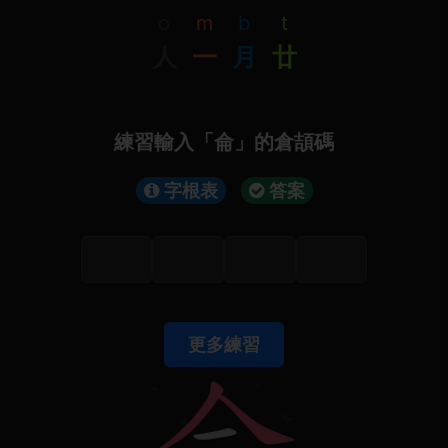
o
m
b
t
人
一
月
廿
練習輸入「侖」的倉頡碼
字根表
答案
更多練習