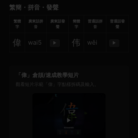
繁簡・拼音・發聲
繁體
廣東話拼
廣東話發
簡體
普通話拼
普通話發
字
音
聲
字
音
聲
偉
伟
wai5
wěi
▶
▶
「偉」倉頡/速成教學短片
觀看短片示範「偉」字點樣拆碼及輸入。
▶