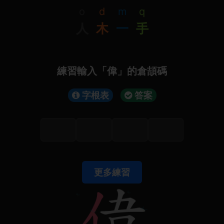
o
d
m
q
人
木
一
手
練習輸入「偉」的倉頡碼
字根表
答案
更多練習