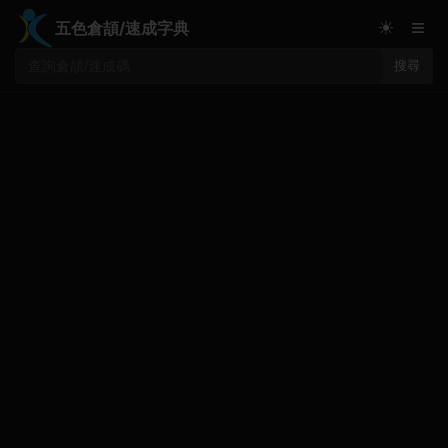
≡
☀
五色倉頡/速成字典
搜尋