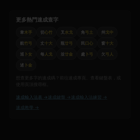
更多熱門速成查字
韋
木手
切
心竹
叉
水戈
角
弓土
州
戈中
航
竹弓
丈
十大
瓶
廿弓
民
口心
窗
十大
巡
卜女
每
人戈
並
廿金
處
卜弓
欠
弓人
述
卜金
想查更多字的速成碼？前往速成專頁、查看鍵盤表，或
使用頁頂搜尋框。
速成輸入法表 →
速成鍵盤 →
速成輸入法練習 →
速成教學 →