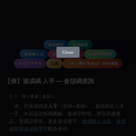
倉頡練習
速成練習
Close
倉頡輸入法
速成輸入法教學
倉頡教學課程
中文打字平台
工具
《中小學生學倉頡》限時優惠
【偉】速成碼 人手 — 倉頡碼查詢
首頁
偉 ( 速成 | 倉頡 )
「偉」的速成碼是
人手
（首碼+尾碼），倉頡碼是人木
一手。本頁提供拆碼圖解、繁簡字對照、拼音與廣東
話、普通話發音。更多速成查字、
速成輸入法表
、
速成
鍵盤
與
速成教學
可配合使用。