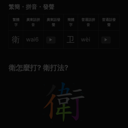
繁簡・拼音・發聲
繁體
廣東話拼
廣東話發
簡體
普通話拼
普通話發
字
音
聲
字
音
聲
衛
卫
wai6
wèi
▶
▶
衛怎麼打? 衛打法?