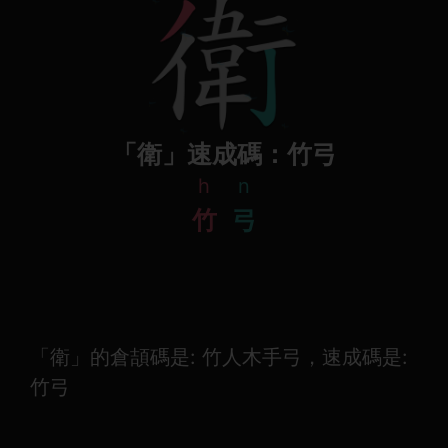
「衛」速成碼：竹弓
h
n
竹
弓
「衛」的倉頡碼是: 竹人木手弓，速成碼是:
竹弓