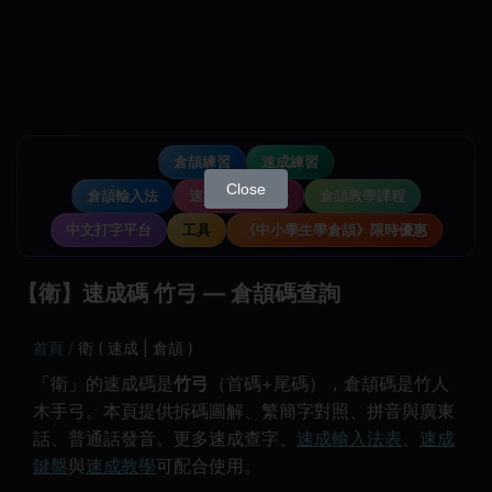
倉頡練習
速成練習
Close
倉頡輸入法
速成輸入法教學
倉頡教學課程
中文打字平台
工具
《中小學生學倉頡》限時優惠
【衛】速成碼 竹弓 — 倉頡碼查詢
首頁
衛 ( 速成 | 倉頡 )
「衛」的速成碼是
竹弓
（首碼+尾碼），倉頡碼是竹人
木手弓。本頁提供拆碼圖解、繁簡字對照、拼音與廣東
話、普通話發音。更多速成查字、
速成輸入法表
、
速成
鍵盤
與
速成教學
可配合使用。