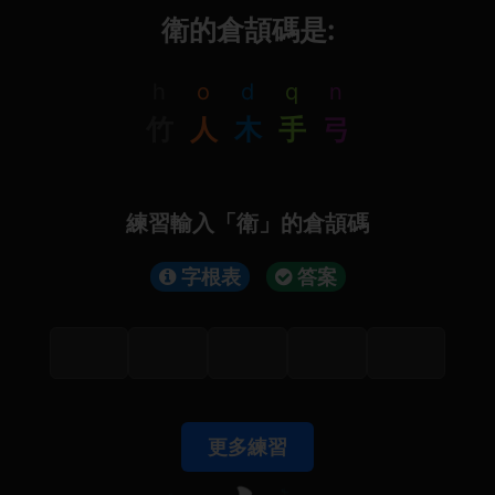
衛的倉頡碼是:
h
o
d
q
n
竹
人
木
手
弓
練習輸入「衛」的倉頡碼
字根表
答案
更多練習