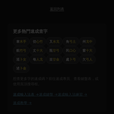
返回列表
更多熱門速成查字
韋
木手
切
心竹
叉
水戈
角
弓土
州
戈中
航
竹弓
丈
十大
瓶
廿弓
民
口心
窗
十大
巡
卜女
每
人戈
並
廿金
處
卜弓
欠
弓人
述
卜金
想查更多字的速成碼？前往速成專頁、查看鍵盤表，或
使用頁頂搜尋框。
速成輸入法表 →
速成鍵盤 →
速成輸入法練習 →
速成教學 →