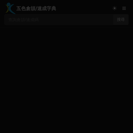
≡
☀
五色倉頡/速成字典
搜尋