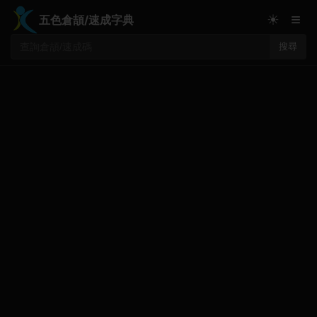
≡
☀
五色倉頡/速成字典
搜尋