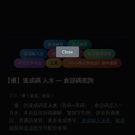
倉頡練習
速成練習
Close
倉頡輸入法
速成輸入法教學
倉頡教學課程
中文打字平台
工具
《中小學生學倉頡》限時優惠
【優】速成碼 人水 — 倉頡碼查詢
首頁
優 ( 速成 | 倉頡 )
「優」的速成碼是
人水
（首碼+尾碼），倉頡碼是人一
月水。本頁提供拆碼圖解、繁簡字對照、拼音與廣東
話、普通話發音。更多速成查字、
速成輸入法表
、
速成
鍵盤
與
速成教學
可配合使用。