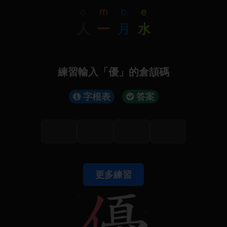
o
m
b
e
人
一
月
水
練習輸入「優」的倉頡碼
字根表
答案
更多練習