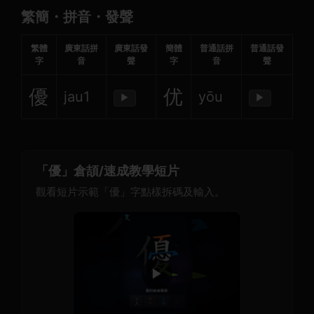
繁簡・拼音・發聲
繁體
廣東話拼
廣東話發
簡體
普通話拼
普通話發
字
音
聲
字
音
聲
優
优
jau1
yōu
▶
▶
「優」倉頡/速成教學短片
觀看短片示範「優」字點樣拆碼及輸入。
▶