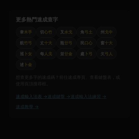
更多熱門速成查字
韋
木手
切
心竹
叉
水戈
角
弓土
州
戈中
航
竹弓
丈
十大
瓶
廿弓
民
口心
窗
十大
巡
卜女
每
人戈
並
廿金
處
卜弓
欠
弓人
述
卜金
想查更多字的速成碼？前往速成專頁、查看鍵盤表，或
使用頁頂搜尋框。
速成輸入法表 →
速成鍵盤 →
速成輸入法練習 →
速成教學 →