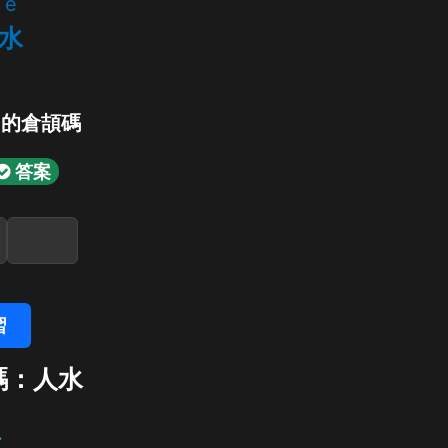
e
水
」的倉頡碼
答案
習
碼：人水
水