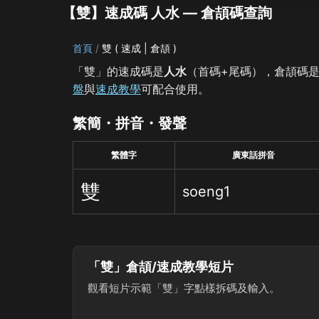
【雙】速成碼 人水 — 倉頡碼查詢
首頁
雙 ( 速成 | 倉頡 )
「雙」的速成碼是
人水
（首碼+尾碼），倉頡碼
盤
與
速成教學
可配合使用。
繁簡・拼音・發聲
繁體字
廣東話拼音
雙
soeng1
「雙」倉頡/速成教學短片
觀看短片示範「雙」字點樣拆碼及輸入。