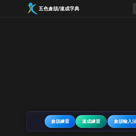
五色倉頡/速成字典
倉頡練習
速成練習
倉頡輸入