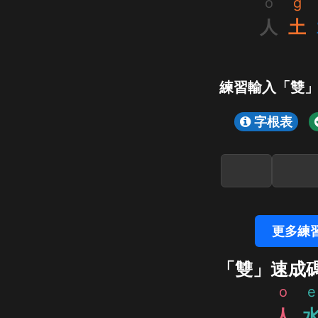
o
g
人
土
練習輸入「雙
字根表
更多練
「雙」速成
o
e
人