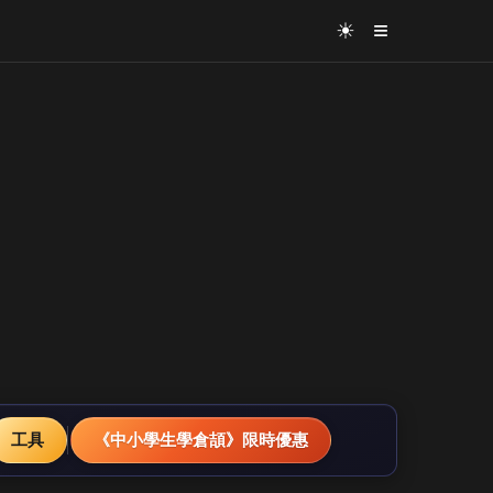
≡
☀
工具
《中小學生學倉頡》限時優惠