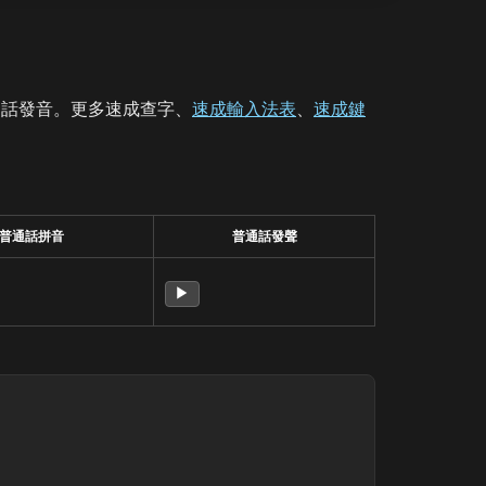
通話發音。更多速成查字、
速成輸入法表
、
速成鍵
普通話拼音
普通話發聲
▶