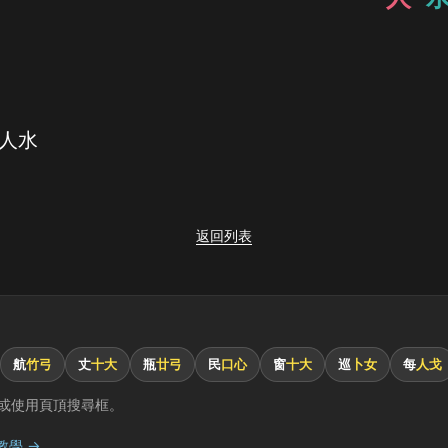
 人水
返回列表
航
竹弓
丈
十大
瓶
廿弓
民
口心
窗
十大
巡
卜女
每
人戈
或使用頁頂搜尋框。
教學 →