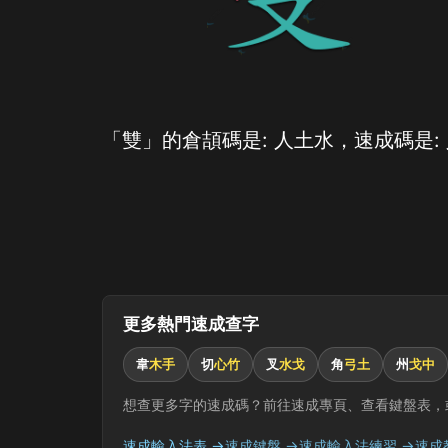
「雙」的倉頡碼是: 人土水，速成碼是:
更多熱門速成查字
韋
木手
切
心竹
叉
水戈
角
弓土
州
戈中
想查更多字的速成碼？前往速成專頁、查看鍵盤表，
速成輸入法表 →
速成鍵盤 →
速成輸入法練習 →
速成