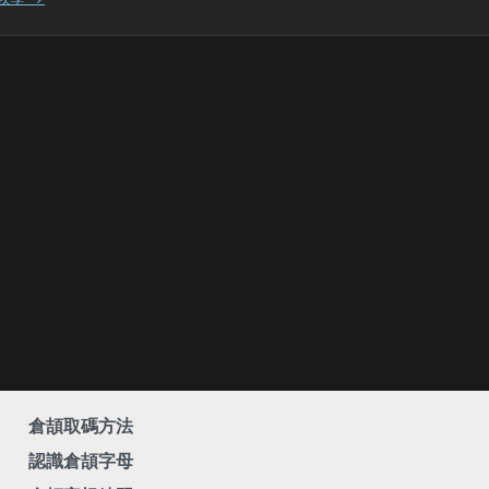
倉頡取碼方法
認識倉頡字母