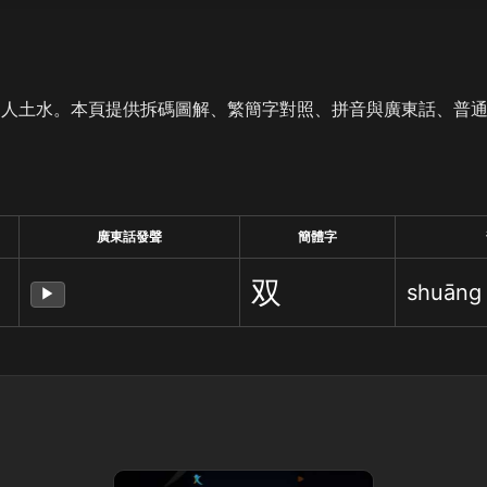
是人土水。本頁提供拆碼圖解、繁簡字對照、拼音與廣東話、普
廣東話發聲
簡體字
双
shuāng
▶