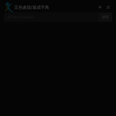
≡
☀
五色倉頡/速成字典
搜尋