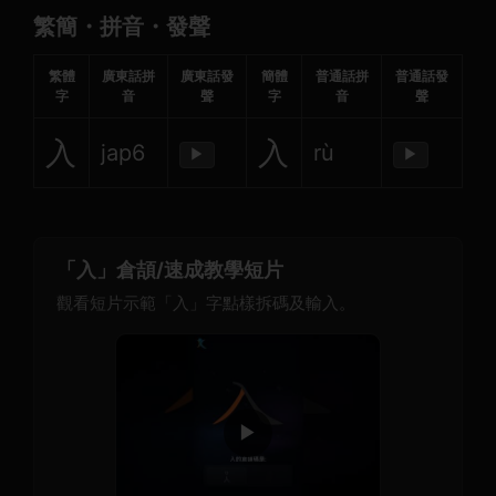
繁簡・拼音・發聲
繁體
廣東話拼
廣東話發
簡體
普通話拼
普通話發
字
音
聲
字
音
聲
入
入
jap6
rù
▶
▶
「入」倉頡/速成教學短片
觀看短片示範「入」字點樣拆碼及輸入。
▶