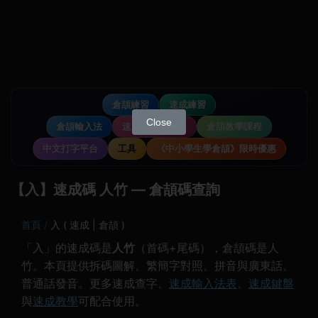
倉頡練習
速成練習
Close
倉頡輸入法
速成輸入法教學
倉頡教學課程
中文打字平台
工具
《中小學生學倉頡》限時優惠
【入】速成碼 人竹 — 倉頡碼查詢
首頁
入 ( 速成 | 倉頡 )
「入」的速成碼是
人竹
（首碼+尾碼），倉頡碼是人
竹。本頁提供拆碼圖解、繁簡字對照、拼音與廣東話、
普通話發音。更多速成查字、
速成輸入法表
、
速成鍵盤
與
速成教學
可配合使用。