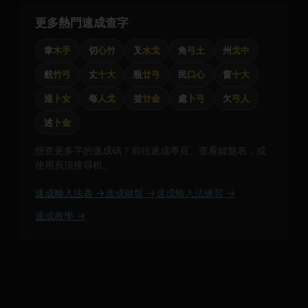
更多熱門速成查字
韋
木手
切
心竹
叉
水戈
角
弓土
州
戈中
航
竹弓
丈
十大
瓶
廿弓
民
口心
窗
十大
巡
卜女
每
人戈
並
廿金
處
卜弓
欠
弓人
述
卜金
想查更多字的速成碼？前往速成專頁、查看鍵盤表，或
使用頁頂搜尋框。
速成輸入法表 →
速成鍵盤 →
速成輸入法練習 →
速成教學 →