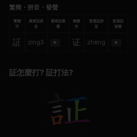
繁簡・拼音・發聲
繁體
廣東話拼
廣東話發
簡體
普通話拼
普通話
字
音
聲
字
音
發聲
証
证
zing3
zhèng
▶
▶
証怎麼打? 証打法?