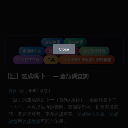
倉頡練習
速成練習
Close
倉頡輸入法
速成輸入法教學
倉頡教學課程
中文打字平台
工具
《中小學生學倉頡》限時優惠
【証】速成碼 卜一 — 倉頡碼查詢
首頁
証 ( 速成 | 倉頡 )
「証」的速成碼是
卜一
（首碼+尾碼），倉頡碼是卜口
一卜一。本頁提供拆碼圖解、繁簡字對照、拼音與廣東
話、普通話發音。更多速成查字、
速成輸入法表
、
速成
鍵盤
與
速成教學
可配合使用。