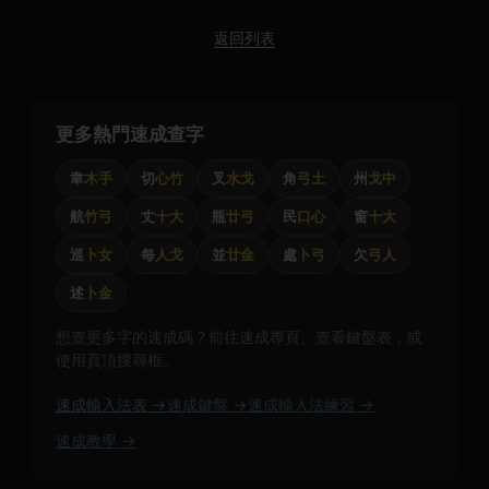
返回列表
更多熱門速成查字
韋
木手
切
心竹
叉
水戈
角
弓土
州
戈中
航
竹弓
丈
十大
瓶
廿弓
民
口心
窗
十大
巡
卜女
每
人戈
並
廿金
處
卜弓
欠
弓人
述
卜金
想查更多字的速成碼？前往速成專頁、查看鍵盤表，或
使用頁頂搜尋框。
速成輸入法表 →
速成鍵盤 →
速成輸入法練習 →
速成教學 →