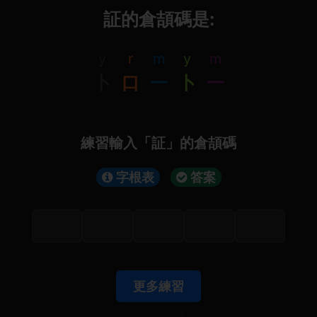
証的倉頡碼是:
y
r
m
y
m
卜
口
一
卜
一
練習輸入「証」的倉頡碼
字根表
答案
更多練習