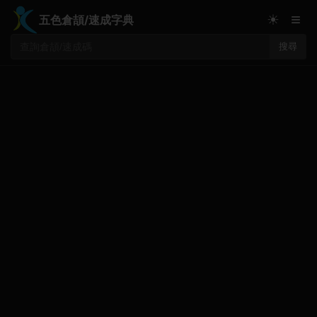
≡
☀
五色倉頡/速成字典
搜尋