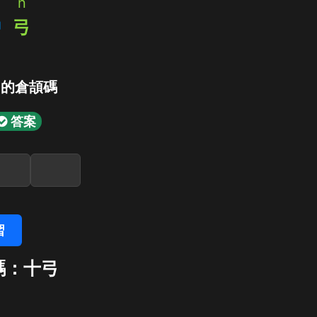
n
中
弓
」的倉頡碼
答案
習
碼：十弓
弓