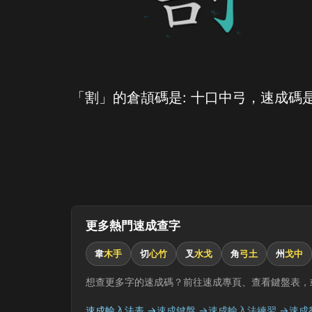
「割」的倉頡碼是: 十口中弓，速成碼是
更多熱門速成查字
韋
木手
切
心竹
叉
水戈
角
弓土
州
戈中
想查更多字的速成碼？前往速成專頁、查看鍵盤表，
速成輸入法表 →
速成鍵盤 →
速成輸入法練習 →
速成