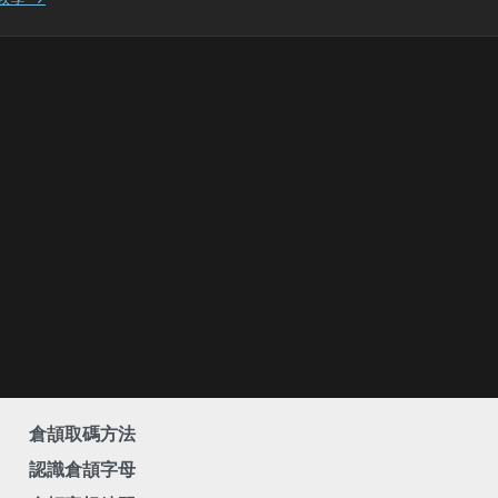
倉頡取碼方法
認識倉頡字母