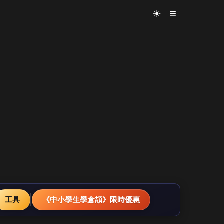
≡
☀
工具
《中小學生學倉頡》限時優惠