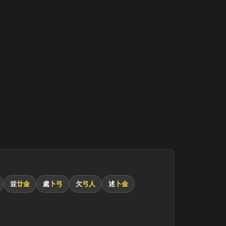
並
廿金
處
卜弓
欠
弓人
述
卜金