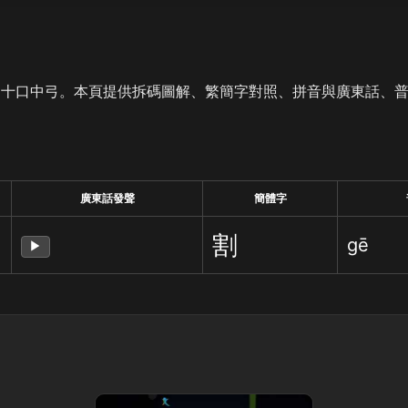
是十口中弓。本頁提供拆碼圖解、繁簡字對照、拼音與廣東話、
廣東話發聲
簡體字
割
gē
▶