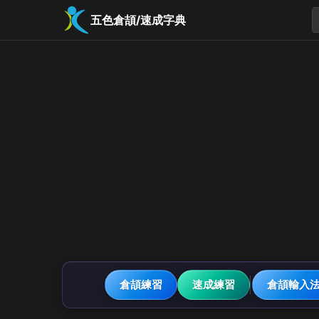
五色倉頡/速成字典
倉頡練習
速成練習
倉頡輸入