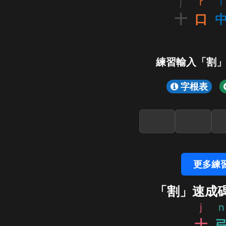
j
r
l
十
口
練習輸入「割
字根表
更多練
「割」速成
j
n
十