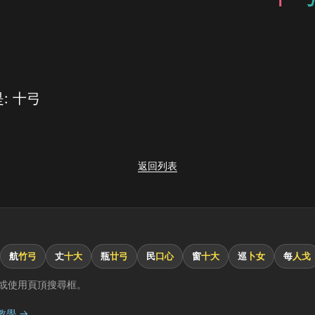
: 十弓
返回列表
航
竹弓
丈
十大
瓶
廿弓
民
口心
窗
十大
巡
卜女
每
人戈
或使用頁頂搜尋框。
教學 →