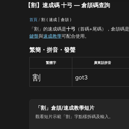
【割】速成碼 十弓 — 倉頡碼查詢
首頁
割 ( 速成 | 倉頡 )
「割」的速成碼是
十弓
（首碼+尾碼），倉頡碼
鍵盤
與
速成教學
可配合使用。
繁簡・拼音・發聲
繁體字
廣東話拼音
割
got3
「割」倉頡/速成教學短片
觀看短片示範「割」字點樣拆碼及輸入。