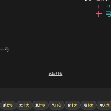
j
n
十
 十弓
返回列表
航
竹弓
丈
十大
瓶
廿弓
民
口心
窗
十大
巡
卜女
每
人戈