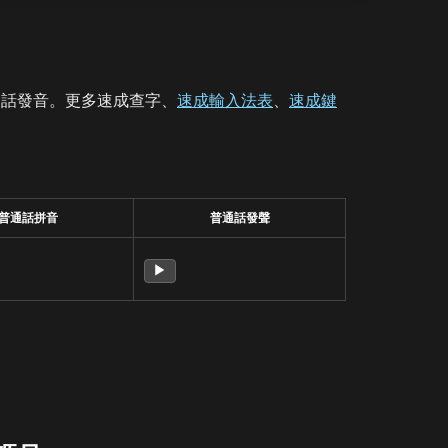
通話發音。更多速成查字、
速成輸入法表
、
速成鍵
普通話拼音
普通話發聲
▶