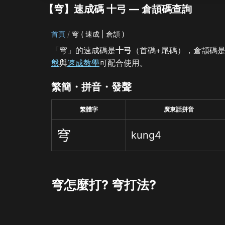
【穹】速成碼 十弓 — 倉頡碼查詢
首頁
穹 ( 速成 | 倉頡 )
「穹」的速成碼是
十弓
（首碼+尾碼），倉頡碼
盤
與
速成教學
可配合使用。
繁簡・拼音・發聲
繁體字
廣東話拼音
穹
kung4
穹怎麼打? 穹打法?