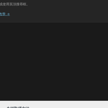
或使用頁頂搜尋框。
教學 →