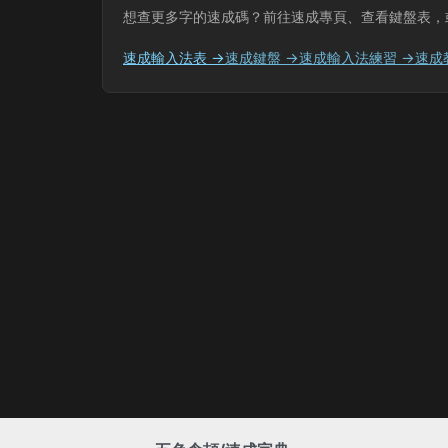
想查更多字的速成碼？前往速成專頁、查看鍵盤表，
速成輸入法表 →
速成鍵盤 →
速成輸入法練習 →
速成