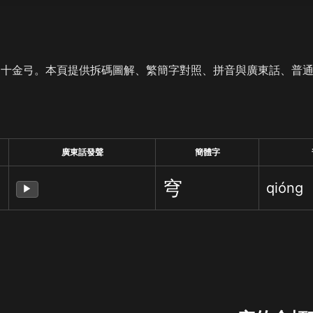
是十金弓。本頁提供拆碼圖解、繁簡字對照、拼音與廣東話、普
廣東話發聲
簡體字
穹
qióng
▶