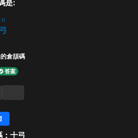
碼是:
n
弓
」的倉頡碼
答案
習
碼：十弓