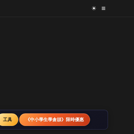
≡
☀
工具
《中小學生學倉頡》限時優惠