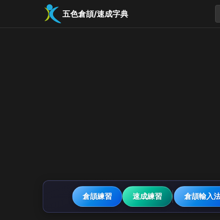
五色倉頡/速成字典
倉頡練習
速成練習
倉頡輸入