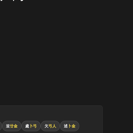
弓
並
廿金
處
卜弓
欠
弓人
述
卜金