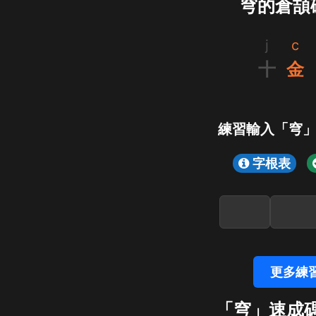
穹的倉頡
j
c
十
金
練習輸入「穹
字根表
更多練
「穹」速成