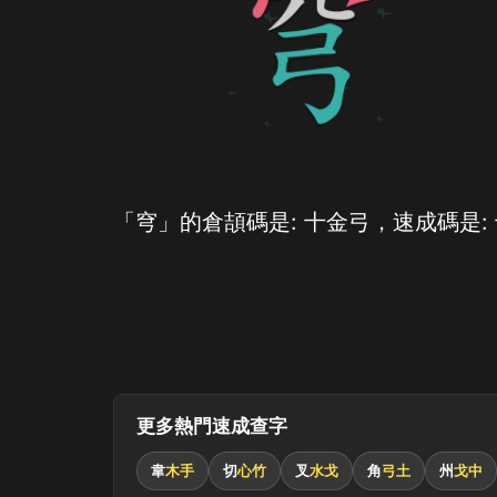
「穹」的倉頡碼是: 十金弓，速成碼是:
更多熱門速成查字
韋
木手
切
心竹
叉
水戈
角
弓土
州
戈中