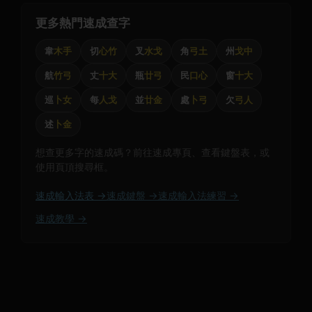
更多熱門速成查字
韋
木手
切
心竹
叉
水戈
角
弓土
州
戈中
航
竹弓
丈
十大
瓶
廿弓
民
口心
窗
十大
巡
卜女
每
人戈
並
廿金
處
卜弓
欠
弓人
述
卜金
想查更多字的速成碼？前往速成專頁、查看鍵盤表，或
使用頁頂搜尋框。
速成輸入法表 →
速成鍵盤 →
速成輸入法練習 →
速成教學 →