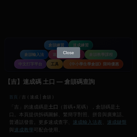
倉頡練習
速成練習
Close
倉頡輸入法
速成輸入法教學
倉頡教學課程
中文打字平台
工具
《中小學生學倉頡》限時優惠
【吉】速成碼 土口 — 倉頡碼查詢
首頁
吉 ( 速成 | 倉頡 )
「吉」的速成碼是
土口
（首碼+尾碼），倉頡碼是土
口。本頁提供拆碼圖解、繁簡字對照、拼音與廣東話、
普通話發音。更多速成查字、
速成輸入法表
、
速成鍵盤
與
速成教學
可配合使用。