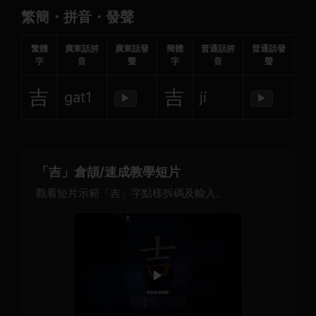
繁簡・拼音・發聲
繁體
廣東話拼
廣東話發
簡體
普通話拼
普通話發
字
音
聲
字
音
聲
吉
吉
gat1
jí
▶
▶
「吉」倉頡/速成教學短片
觀看短片示範「吉」字點樣拆碼及輸入。
▶