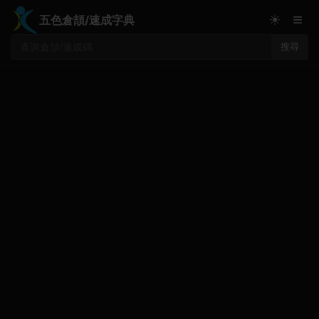
≡
☀
五色倉頡/速成字典
搜尋