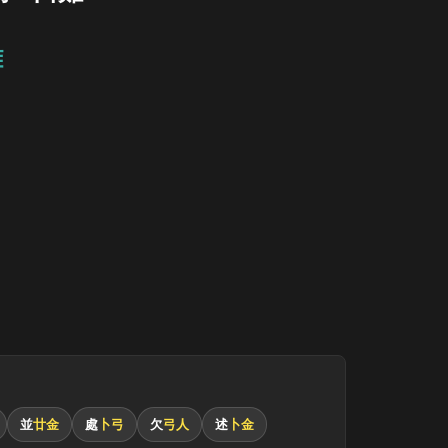
難
並
廿金
處
卜弓
欠
弓人
述
卜金