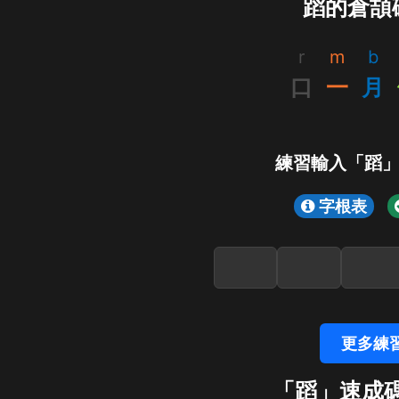
蹈的倉頡
r
m
b
口
一
月
練習輸入「蹈
字根表
更多練
「蹈」速成