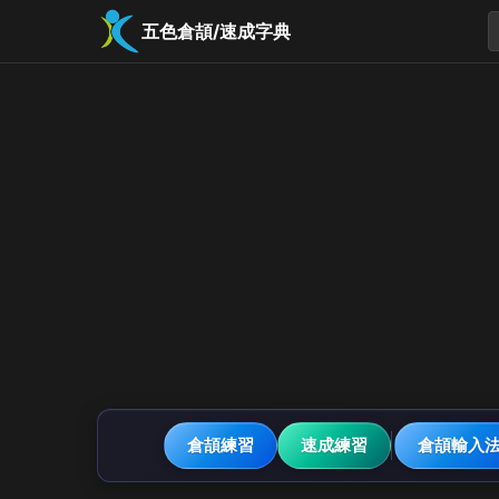
五色倉頡/速成字典
倉頡練習
速成練習
倉頡輸入