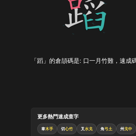
「蹈」的倉頡碼是: 口一月竹難，速成碼
更多熱門速成查字
韋
木手
切
心竹
叉
水戈
角
弓土
州
戈中