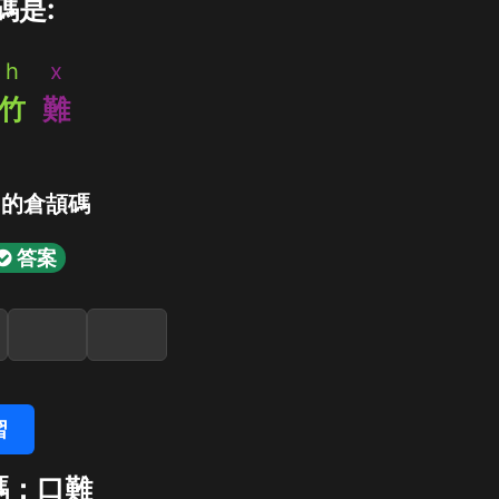
碼是:
h
x
竹
難
」的倉頡碼
答案
習
碼：口難