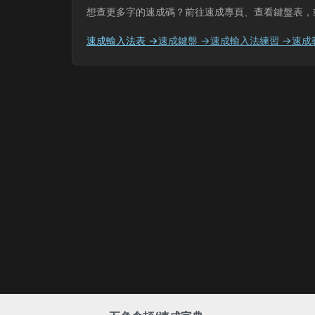
想查更多字的速成碼？前往速成專頁、查看鍵盤表，
速成輸入法表 →
速成鍵盤 →
速成輸入法練習 →
速成