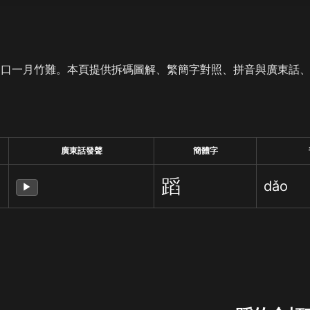
是口一月竹難。本頁提供拆碼圖解、繁簡字對照、拼音與廣東話
廣東話發聲
簡體字
蹈
dǎo
▶