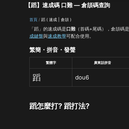
【蹈】速成碼 口難 — 倉頡碼查詢
首頁
蹈 ( 速成 | 倉頡 )
「蹈」的速成碼是
口難
（首碼+尾碼），倉頡碼
成鍵盤
與
速成教學
可配合使用。
繁簡・拼音・發聲
繁體字
廣東話拼音
蹈
dou6
蹈怎麼打? 蹈打法?