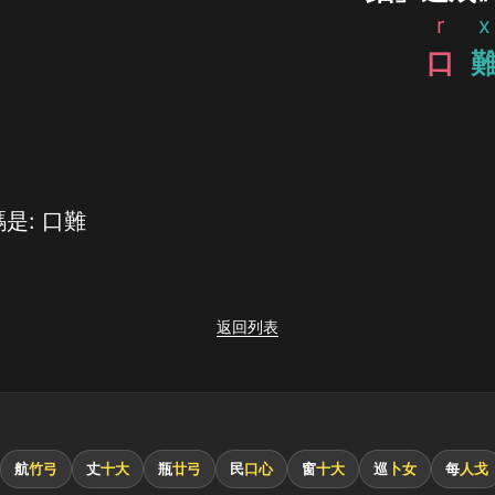
r
x
口
是: 口難
返回列表
航
竹弓
丈
十大
瓶
廿弓
民
口心
窗
十大
巡
卜女
每
人戈