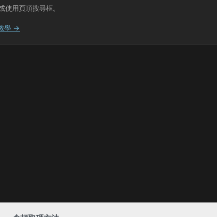
或使用頁頂搜尋框。
教學 →