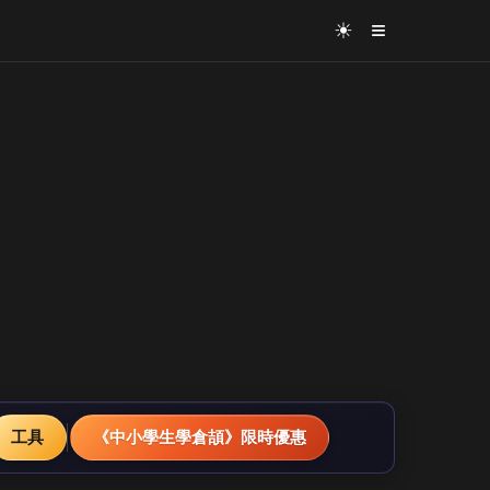
≡
☀
工具
《中小學生學倉頡》限時優惠