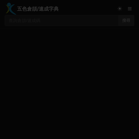
≡
☀
五色倉頡/速成字典
搜尋