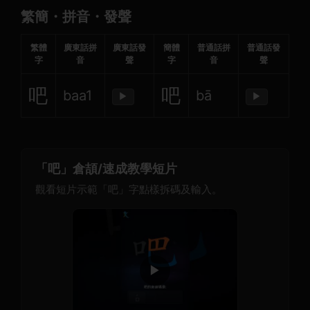
繁簡・拼音・發聲
繁體
廣東話拼
廣東話發
簡體
普通話拼
普通話發
字
音
聲
字
音
聲
吧
吧
baa1
bā
▶
▶
「吧」倉頡/速成教學短片
觀看短片示範「吧」字點樣拆碼及輸入。
▶