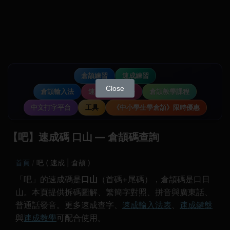
倉頡練習
速成練習
Close
倉頡輸入法
速成輸入法教學
倉頡教學課程
中文打字平台
工具
《中小學生學倉頡》限時優惠
【吧】速成碼 口山 — 倉頡碼查詢
首頁
吧 ( 速成 | 倉頡 )
「吧」的速成碼是
口山
（首碼+尾碼），倉頡碼是口日
山。本頁提供拆碼圖解、繁簡字對照、拼音與廣東話、
普通話發音。更多速成查字、
速成輸入法表
、
速成鍵盤
與
速成教學
可配合使用。