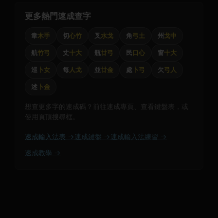
更多熱門速成查字
韋
木手
切
心竹
叉
水戈
角
弓土
州
戈中
航
竹弓
丈
十大
瓶
廿弓
民
口心
窗
十大
巡
卜女
每
人戈
並
廿金
處
卜弓
欠
弓人
述
卜金
想查更多字的速成碼？前往速成專頁、查看鍵盤表，或
使用頁頂搜尋框。
速成輸入法表 →
速成鍵盤 →
速成輸入法練習 →
速成教學 →