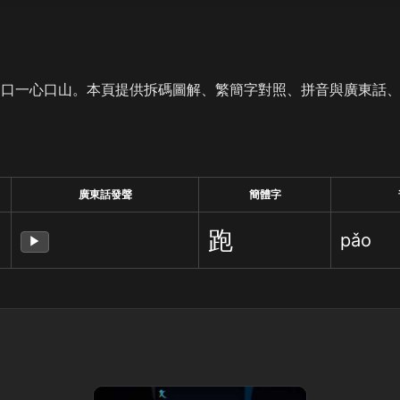
是口一心口山。本頁提供拆碼圖解、繁簡字對照、拼音與廣東話
廣東話發聲
簡體字
跑
pǎo
▶