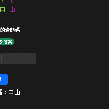
r
u
口
山
」的倉頡碼
答案
習
碼：口山
山