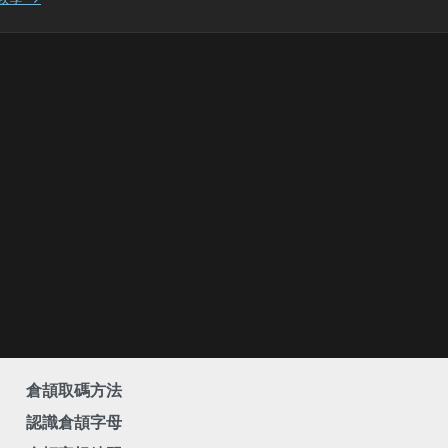
倉頡取碼方法
認識倉頡字母