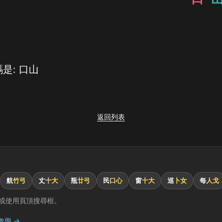
是: 口山
返回列表
航
竹弓
丈
十大
瓶
廿弓
民
口心
窗
十大
巡
卜女
每
人戈
或使用頁頂搜尋框。
教學 →