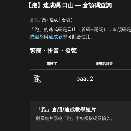
【跑】速成碼 口山 — 倉頡碼查詢
首頁
跑 ( 速成 | 倉頡 )
「跑」的速成碼是
口山
（首碼+尾碼），倉頡碼
成鍵盤
與
速成教學
可配合使用。
繁簡・拼音・發聲
繁體字
廣東話拼音
跑
paau2
「跑」倉頡/速成教學短片
觀看短片示範「跑」字點樣拆碼及輸入。