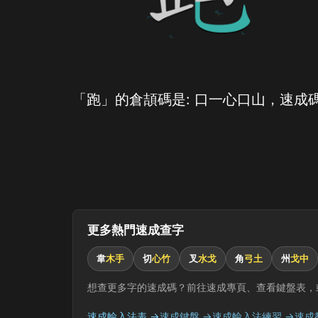
「跑」的倉頡碼是: 口一心口山，速成碼
更多熱門速成查字
韋
木手
切
心竹
叉
水戈
角
弓土
州
戈中
想查更多字的速成碼？前往速成專頁、查看鍵盤表，
速成輸入法表 →
速成鍵盤 →
速成輸入法練習 →
速成