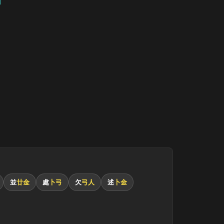
並
廿金
處
卜弓
欠
弓人
述
卜金