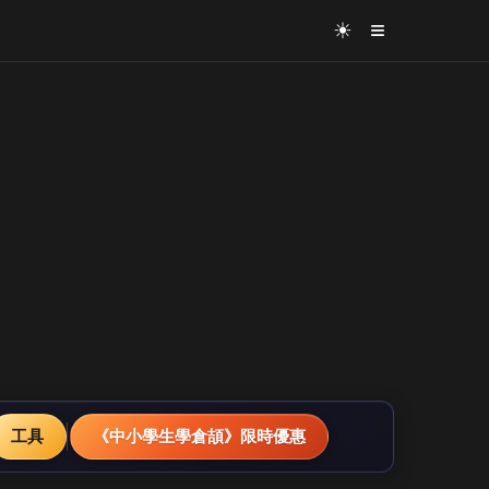
≡
☀
工具
《中小學生學倉頡》限時優惠