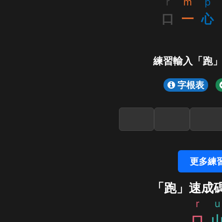
r
m
p
口
一
心
練習輸入「跑
字根表
更多練
「跑」速成
r
u
口