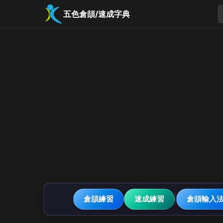
五色倉頡/速成字典
倉頡練習
速成練習
倉頡輸入