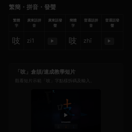
繁簡・拼音・發聲
繁體
廣東話拼
廣東話發
簡體
普通話拼
普通話發
字
音
聲
字
音
聲
吱
吱
zi1
zhī
▶
▶
「吱」倉頡/速成教學短片
觀看短片示範「吱」字點樣拆碼及輸入。
▶