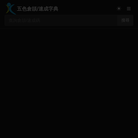
≡
☀
五色倉頡/速成字典
搜尋