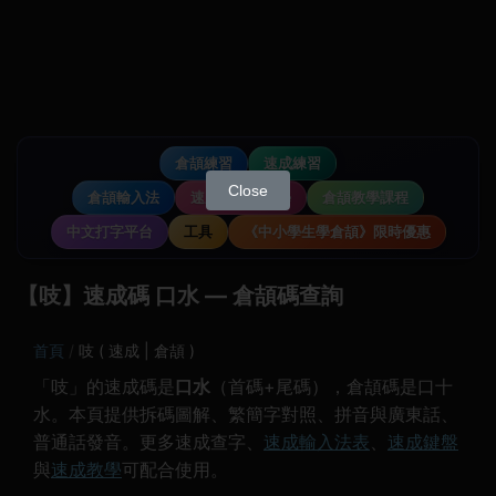
倉頡練習
速成練習
Close
倉頡輸入法
速成輸入法教學
倉頡教學課程
中文打字平台
工具
《中小學生學倉頡》限時優惠
【吱】速成碼 口水 — 倉頡碼查詢
首頁
吱 ( 速成 | 倉頡 )
「吱」的速成碼是
口水
（首碼+尾碼），倉頡碼是口十
水。本頁提供拆碼圖解、繁簡字對照、拼音與廣東話、
普通話發音。更多速成查字、
速成輸入法表
、
速成鍵盤
與
速成教學
可配合使用。