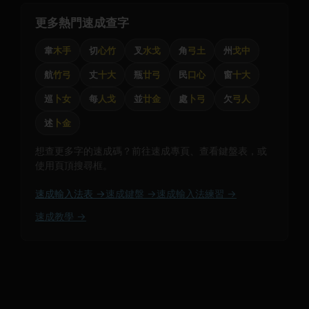
更多熱門速成查字
韋
木手
切
心竹
叉
水戈
角
弓土
州
戈中
航
竹弓
丈
十大
瓶
廿弓
民
口心
窗
十大
巡
卜女
每
人戈
並
廿金
處
卜弓
欠
弓人
述
卜金
想查更多字的速成碼？前往速成專頁、查看鍵盤表，或
使用頁頂搜尋框。
速成輸入法表 →
速成鍵盤 →
速成輸入法練習 →
速成教學 →