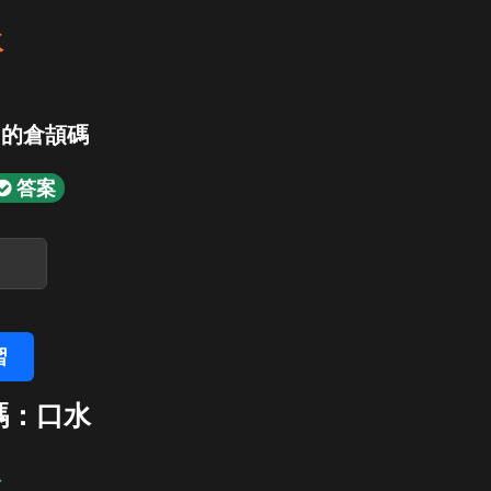
水
」的倉頡碼
答案
習
碼：口水
水