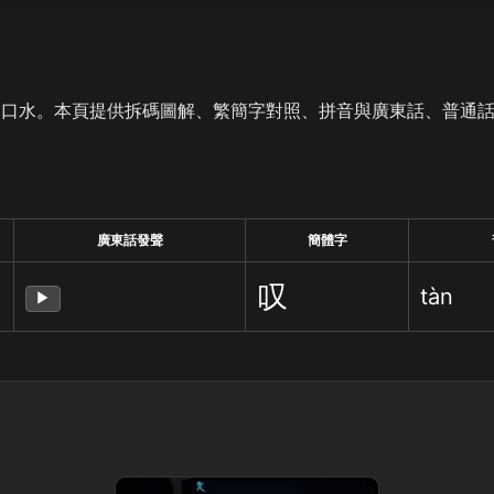
是口水。本頁提供拆碼圖解、繁簡字對照、拼音與廣東話、普通
廣東話發聲
簡體字
叹
tàn
▶