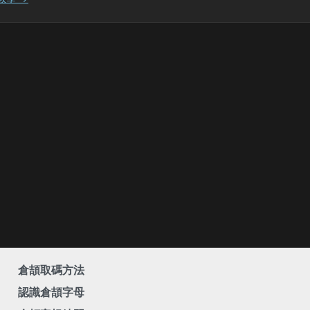
倉頡取碼方法
認識倉頡字母