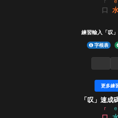
r
e
口
練習輸入「叹
字根表
更多練
「叹」速成
r
e
口