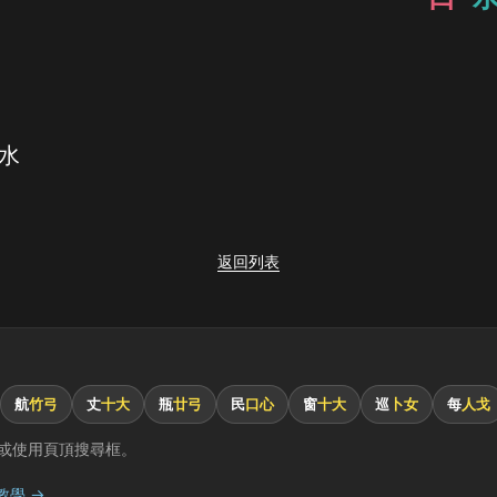
口水
返回列表
航
竹弓
丈
十大
瓶
廿弓
民
口心
窗
十大
巡
卜女
每
人戈
或使用頁頂搜尋框。
教學 →