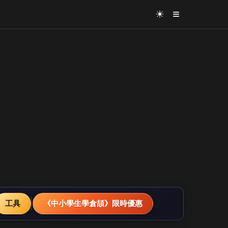
≡
☀
工具
《中小學生學倉頡》限時優惠