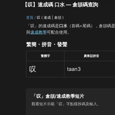
【叹】速成碼 口水 — 倉頡碼查詢
首頁
叹 ( 速成 | 倉頡 )
「叹」的速成碼是
口水
（首碼+尾碼），倉頡碼
與
速成教學
可配合使用。
繁簡・拼音・發聲
繁體字
廣東話拼音
叹
taan3
「叹」倉頡/速成教學短片
觀看短片示範「叹」字點樣拆碼及輸入。