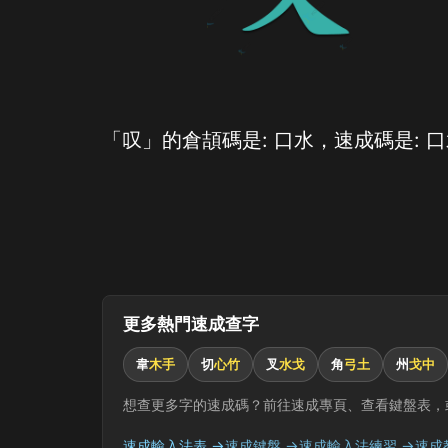
「叹」的倉頡碼是: 口水，速成碼是: 
更多熱門速成查字
韋
木手
切
心竹
叉
水戈
角
弓土
州
戈中
想查更多字的速成碼？前往速成專頁、查看鍵盤表，
速成輸入法表 →
速成鍵盤 →
速成輸入法練習 →
速成