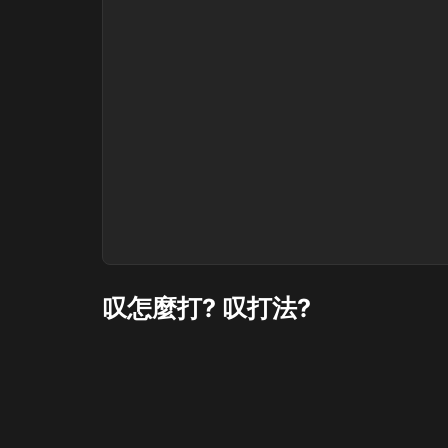
叹怎麼打? 叹打法?