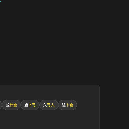
並
廿金
處
卜弓
欠
弓人
述
卜金